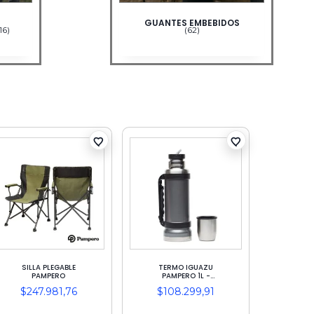
URA
ACCESORIOS SOLDADOR
Y DELANTALES
(22)
SILLA PLEGABLE
TERMO IGUAZU
PAMPERO
PAMPERO 1L -
CONSERVACION 18
$
247.981,76
$
108.299,91
H
(GRIS/VERDE/NEGR
O)