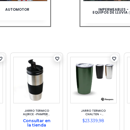
UANTES DE CUERO
ACCESORIOS AVENT
(18)
(68)
JARRO TERMICO
JARRO TERMICO
ALERCE -PAMPERO
CHALTEN -
(GRIS-NEGRO)
PAMPERO
Consultar en
$
23.339,98
la tienda