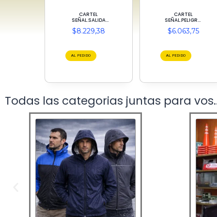
CARTEL
CARTEL
SEÑAL.SALIDA
SEÑAL.PELIGRO
EMERGENCIA
SOLO PERSONAL
$
8.229,38
$
6.063,75
30X15
AUTORIZADO
25X30
AL PEDIDO
AL PEDIDO
Todas las categorias juntas para vos..