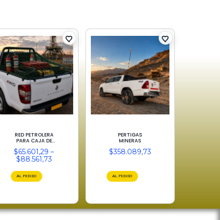
RED PETROLERA
PERTIGAS
PARA CAJA DE
MINERAS
CAMIONETAS
$
65.601,29
–
$
358.089,73
$
88.561,73
AL PEDIDO
AL PEDIDO