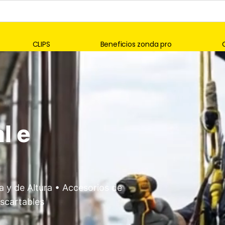
CLIPS
Beneficios zonda pro
entura
las y jarros en inoxidable •
s de 4x4 y Automotor