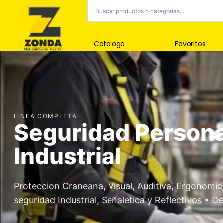
Catalogo
Favoritos
NOVEDADES
Tiempo Libre y Av
Bolsos Estancos y Mochilas • Termos, Mates, botel
Carpas, Gazebos y bolsas de dormir • Accesorio
Ver categoría