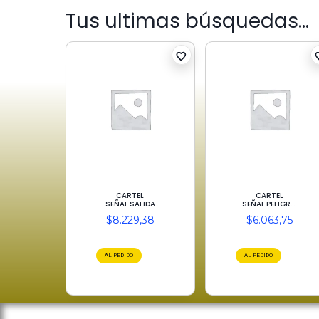
Tus ultimas búsquedas...
CARTEL
CARTEL
SEÑAL.SALIDA
SEÑAL.PELIGRO
EMERGENCIA
SOLO PERSONAL
$
8.229,38
$
6.063,75
30X15
AUTORIZADO
25X30
AL PEDIDO
AL PEDIDO