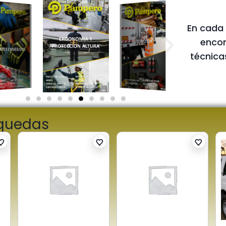
En cada
encon
técnica
squedas