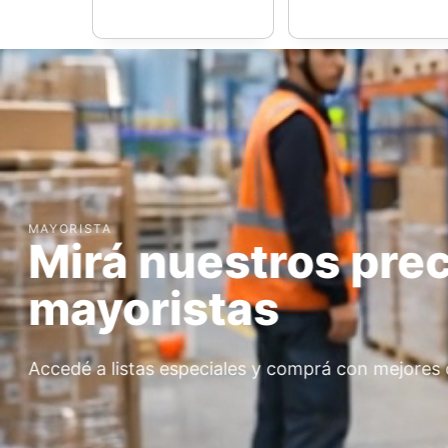
DESCUENTOS
Sumá descuentos 
volumen
Cuanto más comprás, mejor: descuentos escalon