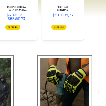
RED PETROLERA
PERTIGAS
PARA CAJA DE
MINERAS
CAMIONETAS
$
65.601,29
–
$
358.089,73
$
88.561,73
AL PEDIDO
AL PEDIDO