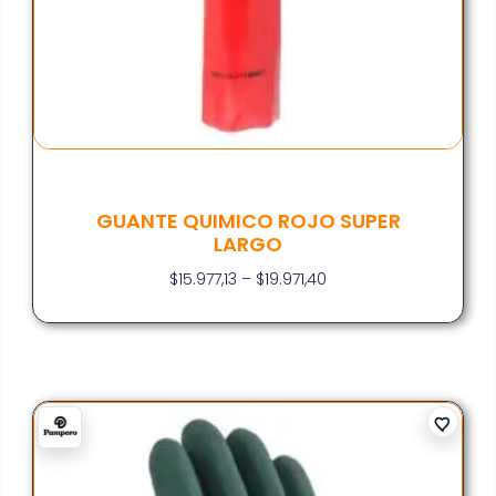
GUANTE QUIMICO ROJO SUPER
LARGO
$
15.977,13
–
$
19.971,40