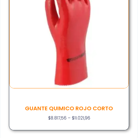
GUANTE QUIMICO ROJO CORTO
$
8.817,56
–
$
11.021,96