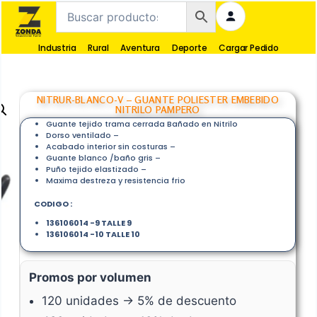
Industria
Rural
Aventura
Deporte
Cargar Pedido
NITRUR-BLANCO-V – GUANTE POLIESTER EMBEBIDO
NITRILO PAMPERO
Guante tejido trama cerrada Bañado en Nitrilo
Dorso ventilado –
Acabado interior sin costuras –
Guante blanco /baño gris –
Puño tejido elastizado –
Maxima destreza y resistencia frio
CODIGO :
136106014 -9 TALLE 9
136106014 -10 TALLE 10
Promos por volumen
120 unidades → 5% de descuento