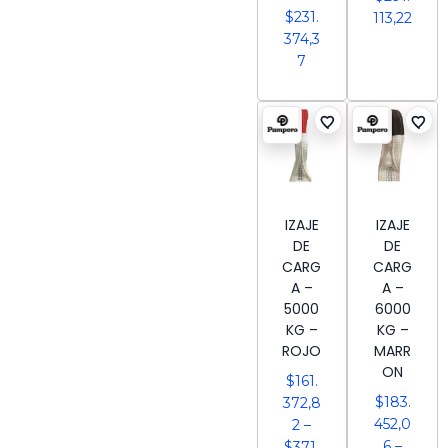
$
231.
113,22
374,3
7
IZAJE
IZAJE
DE
DE
CARG
CARG
A –
A –
5000
6000
KG –
KG –
ROJO
MARR
ON
$
161.
$
183.
372,8
452,0
2
–
6
–
$
371.