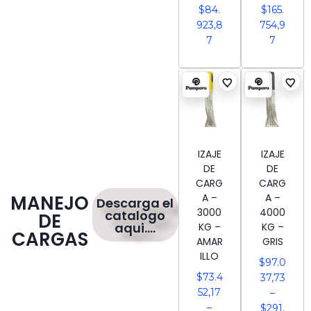
$
84.
$
165.
923,8
754,9
7
7
IZAJE
IZAJE
DE
DE
CARG
CARG
A –
A –
MANEJO
Descarga el
3000
4000
catalogo
DE
aqui....
KG –
KG –
CARGAS
AMAR
GRIS
ILLO
$
97.0
$
73.4
37,73
52,17
–
–
$
291.