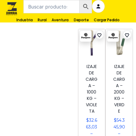
Industria
Rural
Aventura
Deporte
Cargar Pedido
IZAJE
IZAJE
DE
DE
CARG
CARG
A –
A –
1000
2000
KG –
KG –
VIOLE
VERD
TA
E
$
32.6
$
54.3
63,03
45,90
–
–