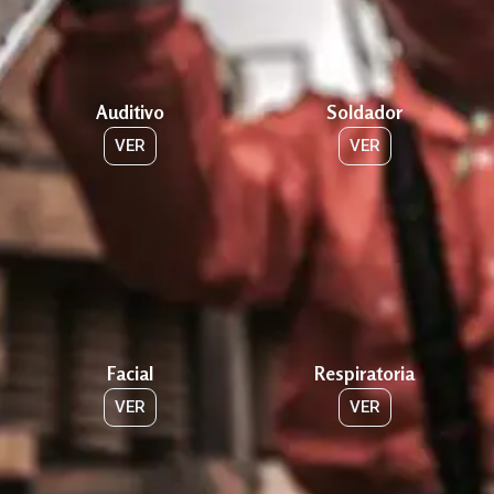
Auditivo
Soldador
VER
VER
Facial
Respiratoria
VER
VER