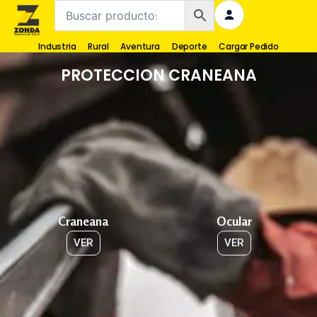
Industria
Rural
Aventura
Deporte
Cargar Pedido
PROTECCION CRANEANA
Craneana
Ocular
VER
VER