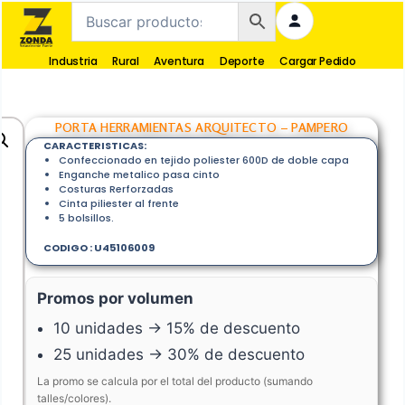
Industria
Rural
Aventura
Deporte
Cargar Pedido
PORTA HERRAMIENTAS ARQUITECTO – PAMPERO
CARACTERISTICAS:
Confeccionado en tejido poliester 600D de doble capa
Enganche metalico pasa cinto
Costuras Rerforzadas
Cinta piliester al frente
5 bolsillos.
CODIGO : U45106009
Promos por volumen
10 unidades → 15% de descuento
25 unidades → 30% de descuento
La promo se calcula por el total del producto (sumando
talles/colores).