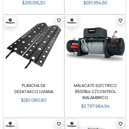
$
295.595,30
$
591.994,90
PLANCHA DE
MALACATE ELECTRICO
DESATASCO LIVIANA
9500lbs C/CONTROL
INALAMBRICO
$
281.080,80
$
3.797.984,94