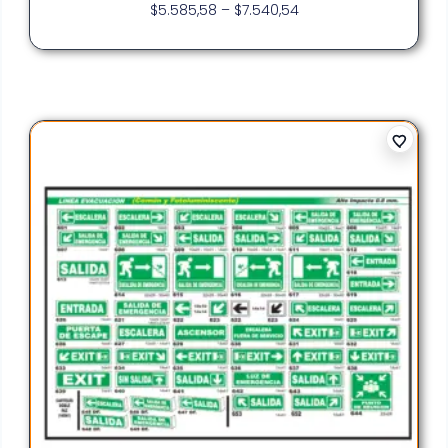
$
5.585,58
–
$
7.540,54