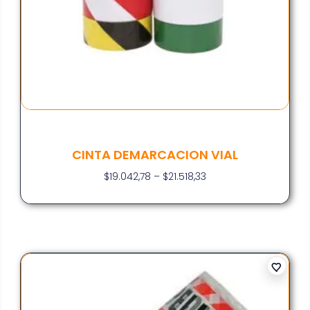
CINTA DEMARCACION VIAL
$
19.042,78
–
$
21.518,33