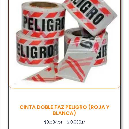
CINTA DOBLE FAZ PELIGRO (ROJA Y
BLANCA)
$
9.504,51
–
$
10.930,17