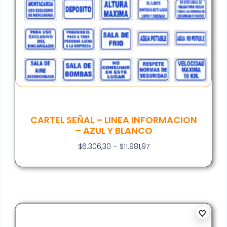
CARTEL SEÑAL – LINEA INFORMACION
– AZUL Y BLANCO
$
6.306,30
–
$
11.981,97