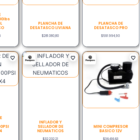
E
00lbs
L
PLANCHA DE
PLANCHA DE
CO
DESATASCO LIVIANA
DESATASCO PRO
4
$
281.080,80
$
591.994,90
E
INFLADOR Y
0PSI
SELLADOR DE
MINI COMPRESOR
4
NEUMATICOS
BASICO 12V
$
32.232,21
$
36.416,63