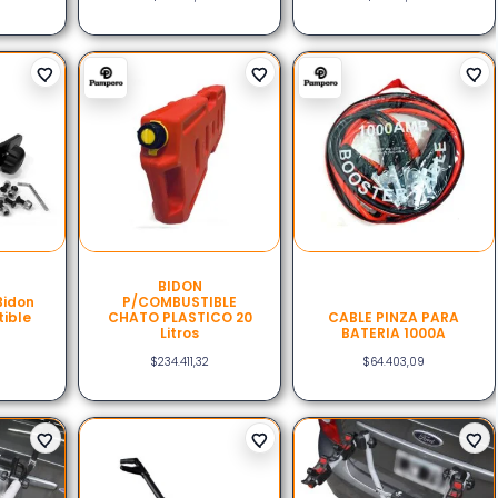
BIDON
Bidon
P/COMBUSTIBLE
ible
CHATO PLASTICO 20
CABLE PINZA PARA
Litros
BATERIA 1000A
$
234.411,32
$
64.403,09