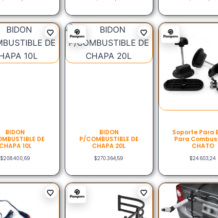
BIDON
BIDON
Soporte Para 
OMBUSTIBLE DE
P/COMBUSTIBLE DE
Para Combust
CHAPA 10L
CHAPA 20L
CHATO
$
208.400,69
$
270.364,59
$
24.603,24