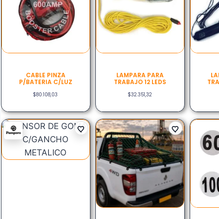
CABLE PINZA
LAMPARA PARA
LA
P/BATERIA C/LUZ
TRABAJO 12 LEDS
TRA
$
80.108,03
$
32.351,32