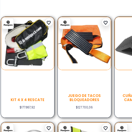
JUEGO DE TACOS
CUÑA
KIT 4 X 4 RESCATE
BLOQUEADORES
CAM
$
177.867,92
$
127.700,06