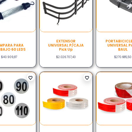
EXTENSOR
PORTABICICL
MPARA PARA
UNIVERSAL P/CAJA
UNIVERSAL P
BAJO 60 LEDS
Pick Up
BAUL
$
40.909,87
$
2.026.707,43
$
270.685,50