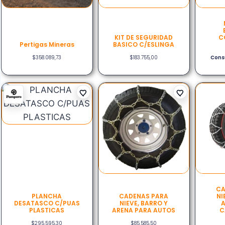
KIT DE SEGURIDAD
C
Pertigas Mineras
BASICO C/ESLINGA
$
358.089,73
$
183.755,00
Consu
CA
PLANCHA
CADENAS PARA
NI
DESATASCO C/PUAS
NIEVE, BARRO Y
A
PLASTICAS
ARENA PARA AUTOS
C
$
295.595,30
$
85.585,50