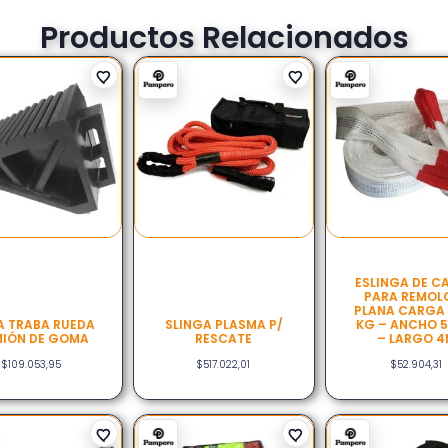
Productos Relacionados
ESLINGA DE C
PARA REMOL
PLANA CARGA
 TRABA RUEDA
SLINGA PLASMA P/
KG – ANCHO 
IÓN DE GOMA
RESCATE
– LARGO 
$
109.053,95
$
517.022,01
$
52.904,31