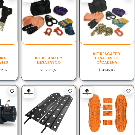
KIT RESCATE Y
ORA
KIT RESCATE Y
DESATASCO
ETES
DESATASCO
C/CADENA
22,07
$
804.332,53
$
848.451,85