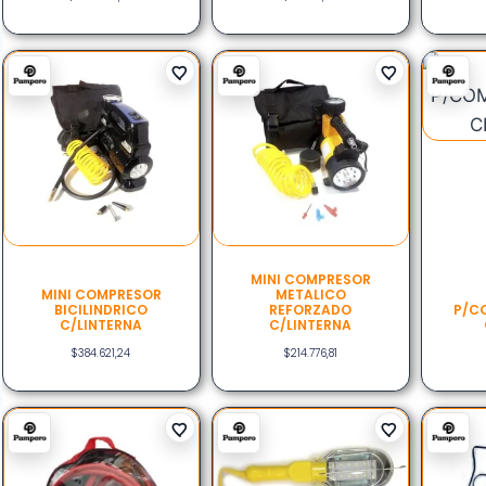
MINI COMPRESOR
MINI COMPRESOR
METALICO
BICILINDRICO
REFORZADO
P/C
C/LINTERNA
C/LINTERNA
$
384.621,24
$
214.776,81