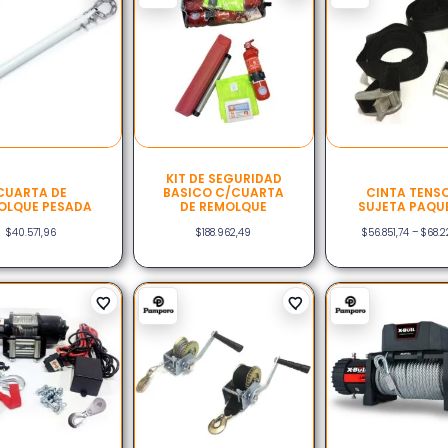
KIT DE SEGURIDAD
CUARTA DE
BASICO C/CUARTA
CINTA TENS
OLQUE PESADA
DE REMOLQUE
SUJETA PAQU
$
40.571,96
$
188.962,49
$
56.851,74
–
$
68.2