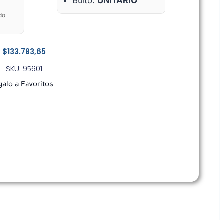
Bulto:
UNITARIO
do
$
133.783,65
SKU: 95601
alo a Favoritos