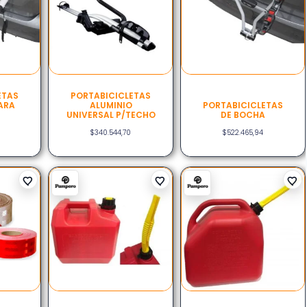
ETAS
PORTABICICLETAS
ARA
ALUMINIO
PORTABICICLETAS
UNIVERSAL P/TECHO
DE BOCHA
$
340.544,70
$
522.465,94