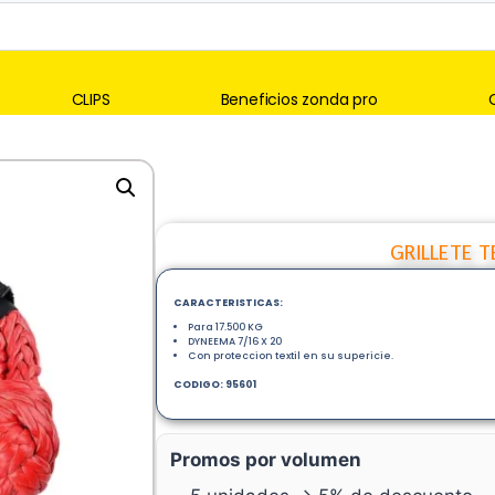
CLIPS
Beneficios zonda pro
GRILLETE T
CARACTERISTICAS:
Para 17.500 KG
DYNEEMA 7/16 X 20
Con proteccion textil en su supericie.
CODIGO: 95601
Promos por volumen