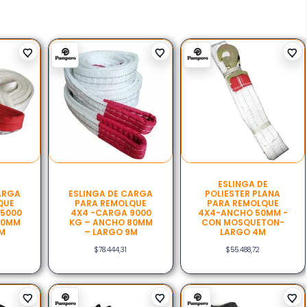
ESLINGA DE
ARGA
ESLINGA DE CARGA
POLIESTER PLANA
QUE
PARA REMOLQUE
PARA REMOLQUE
 5000
4X4 -CARGA 9000
4X4-ANCHO 50MM -
50MM
KG – ANCHO 80MM
CON MOSQUETON-
4M
– LARGO 9M
LARGO 4M
$
78.444,31
$
55.488,72