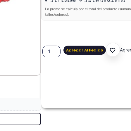
5 unidades → 5% de descuento
La promo se calcula por el total del producto (suman
talles/colores).
Agreg
Agregar Al Pedido