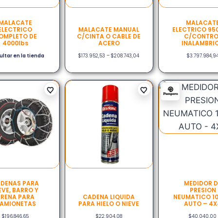
MALACATE
MALACAT
ELECTRICO
MALACATE MANUAL
ELECTRICO 95
OMPLETO DE
C/CINTA O CABLE DE
C/CONTRO
4000lbs
ACERO
INALAMBRI
ltar en la tienda
$
173.952,53
–
$
208.743,04
$
3.797.984,9
DENAS PARA
MEDIDOR D
EVE, BARRO Y
PRESION
RENA PARA
CADENA LIQUIDA
NEUMATICO 10
AMIONETAS
PARA HIELO O NIEVE
AUTO – 4X
$
196.846,65
$
22.904,08
$
40.040,00