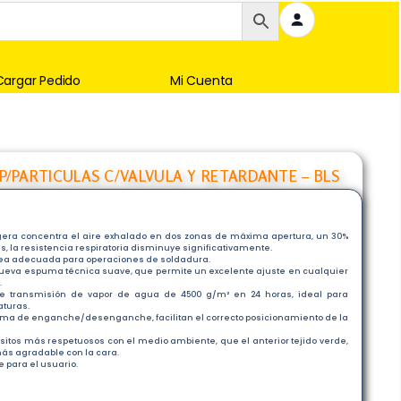
Cargar Pedido
Mi Cuenta
) P/PARTICULAS C/VALVULA Y RETARDANTE – BLS
ra concentra el aire exhalado en dos zonas de máxima apertura, un 30%
, la resistencia respiratoria disminuye significativamente.
sea adecuada para operaciones de soldadura.
ueva espuma técnica suave, que permite un excelente ajuste en cualquier
.
e transmisión de vapor de agua de 4500 g/m² en 24 horas, ideal para
aturas.
ema de enganche/desenganche, facilitan el correcto posicionamiento de la
itos más respetuosos con el medio ambiente, que el anterior tejido verde,
ás agradable con la cara.
e para el usuario.