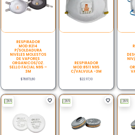
RESPIRADOR
MOD:8214
R
P/SOLDADURA
NIVELES MOLESTOS
DES
DE VAPORES
NIV
ORGANICOS/OZ.
RESPIRADOR
SELLO FACIAL N95 –
MOD:8511 N95
OR
3M
C/VALVULA -3M
V
$
78.873,80
$
22.117,10