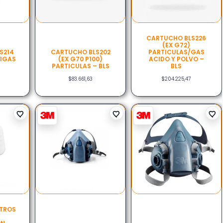
CARTUCHO BLS226
(EX G72)
S214
CARTUCHO BLS202
PARTICULAS/GAS
TIGAS
(EX G70 P100)
ACIDO Y POLVO –
PARTICULAS – BLS
BLS
$
83.661,63
$
204.225,47
LTROS