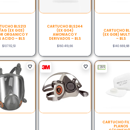
TUCHO BLS213
CARTUCHO BLS244
/AG (EX G03)
(EX G04)
CARTUCHO BL
R ORGANICO Y
AMONIACO Y
(EX G08) MUL
 ACIDO – BLS
DERIVADOS – BLS
– BLS
$
107.112,51
$
160.419,66
$
140.669,68
CARTUCHO FI
PLANOS