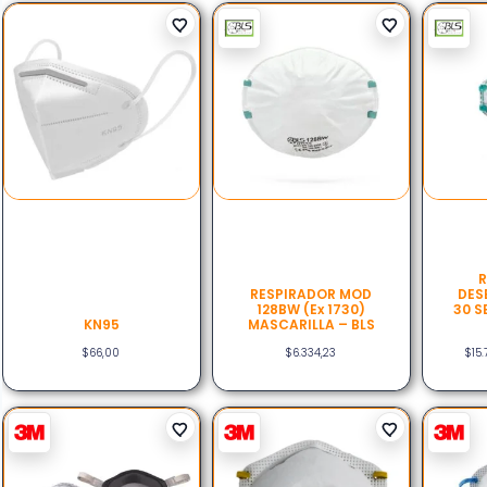
R
RESPIRADOR MOD
DES
128BW (ex 1730)
30 S
KN95
MASCARILLA – BLS
$
66,00
$
6.334,23
$
15.