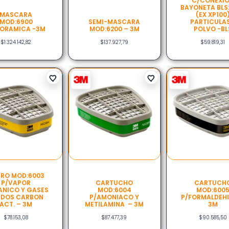
C/CONEXI
BAYONETA BLS
MASCARA
(EX XP100
MOD:6900
SEMI-MASCARA
PARTICULAS
ORAMICA -3M
MOD:6200 – 3M
POLVO -BL
$
1.324.142,82
$
137.927,79
$
59.819,31
TRO MOD:6003
P/VAPOR
CARTUCHO
CARTUCH
NICO Y GASES
MOD:6004
MOD:600
IDOS CARBON
P/AMONIACO Y
P/FORMALDEH
ACT. – 3M
METILAMINA – 3M
3M
$
78.153,08
$
87.477,39
$
90.585,50