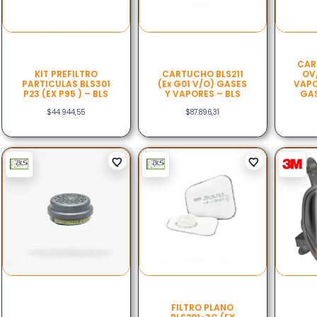
CAR
KIT PREFILTRO
CARTUCHO BLS211
OV
PARTICULAS BLS301
(ex G01 V/O) GASES
VAPO
P23 (EX P95 ) – BLS
Y VAPORES – BLS
GAS
$
44.944,55
$
87.896,31
FILTRO PLANO