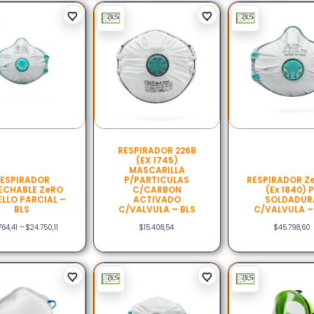
RESPIRADOR 226B
(EX 1745)
MASCARILLA
ESPIRADOR
P/PARTICULAS
RESPIRADOR Ze
ECHABLE ZeRO
C/CARBON
(ex 1840) 
ELLO PARCIAL –
ACTIVADO
SOLDADUR
BLS
C/VALVULA – BLS
C/VALVULA –
764,41
–
$
24.750,11
$
15.408,54
$
45.798,60