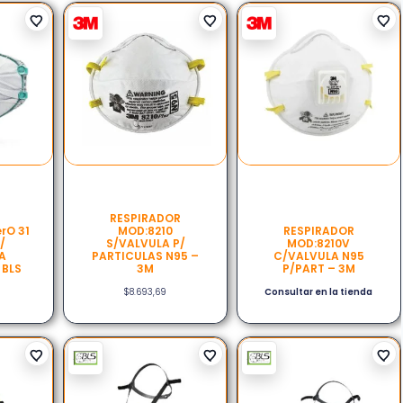
RESPIRADOR
rO 31
MOD:8210
RESPIRADOR
P/
S/VALVULA P/
MOD:8210V
A
PARTICULAS N95 –
C/VALVULA N95
 BLS
3M
P/PART – 3M
$
8.693,69
Consultar en la tienda