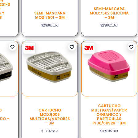
ÓN
201-3
)
SEMI-MASCARA
 Y
SEMI-MASCARA
MOD:7502 SILICONA
S
MOD:7501 – 3M
– 3M
$
298.828,53
$
298.828,53
CARTUCHO
O
CARTUCHO
MULTIGAS/VAPOR
5
MOD:6006
ORGANICO Y
IDO –
MULTIGAS/VAPORES
PARTICULAS
– 3M
P100/60926 – 3M
$
97.026,93
$
169.053,89