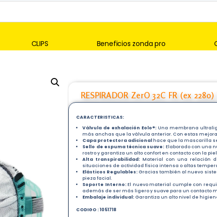
CLIPS
Beneficios zonda pro
RESPIRADOR ZerO 32C FR (ex 2280
CARACTERISTICAS:
Válvula de exhalación Eolo®:
Una membrana ultralige
más anchas que la válvula anterior. Con estas mejoras
Capa protectora adicional
hace que la mascarilla 
Sello de espuma técnica suave:
Elaborado con una n
rostro y garantiza un alto confort en contacto con la piel
Alta transpirabilidad:
Material con una relación d
situaciones de actividad física intensa o altas temper
Elásticos Regulables:
Gracias también al nuevo sist
pieza facial.
Soporte Interno:
El nuevo material cumple con requis
además de ser más ligero y suave para un contacto m
Embalaje individual:
Garantiza un alto nivel de higien
CODIGO : 1051718