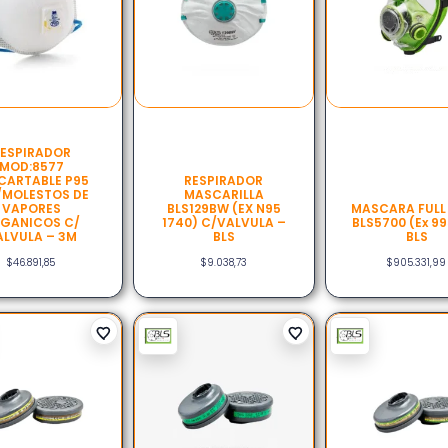
ESPIRADOR
MOD:8577
CARTABLE P95
RESPIRADOR
/MOLESTOS DE
MASCARILLA
VAPORES
BLS129BW (EX N95
MASCARA FULL
GANICOS C/
1740) C/VALVULA –
BLS5700 (ex 99
ALVULA – 3M
BLS
BLS
$
46.891,85
$
9.038,73
$
905.331,99