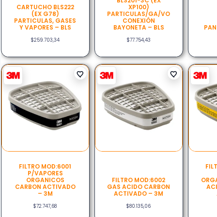
BLS201-3C (EX
CARTUCHO BLS222
XP100)
(EX G78)
PARTICULAS/GA/VO
PARTICULAS, GASES
CONEXIÓN
Y VAPORES – BLS
BAYONETA – BLS
PAN
$
259.703,34
$
77.754,43
FILTRO MOD:6001
FIL
P/VAPORES
ORGANICOS
FILTRO MOD:6002
ORGA
CARBON ACTIVADO
GAS ACIDO CARBON
AC
– 3M
ACTIVADO – 3M
$
72.747,68
$
80.135,06