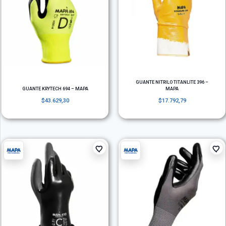
GUANTE NITRILO TITANLITE 396 –
GUANTE KRYTECH 694 – MAPA
MAPA
$
43.629,30
$
17.792,79