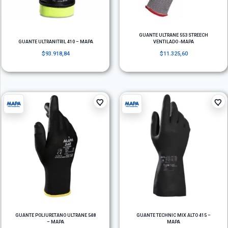
GUANTE ULTRANE 553 STREECH
GUANTE ULTRANITRIL 410 – MAPA
VENTILADO -MAPA
$
93.918,84
$
11.325,60
GUANTE POLIURETANO ULTRANE 548
GUANTE TECHNIC MIX ALTO 415 –
– MAPA
MAPA