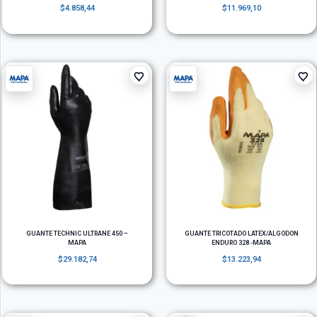
$
4.858,44
$
11.969,10
GUANTE TECHNIC ULTRANE 450 –
GUANTE TRICOTADO LATEX/ALGODON
MAPA
ENDURO 328 -MAPA
$
29.182,74
$
13.223,94