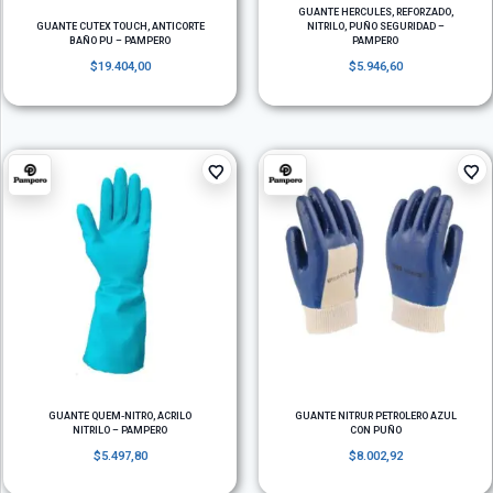
GUANTE HERCULES, REFORZADO,
GUANTE CUTEX TOUCH, ANTICORTE
NITRILO, PUÑO SEGURIDAD –
BAÑO PU – PAMPERO
PAMPERO
$
19.404,00
$
5.946,60
GUANTE QUEM-NITRO, ACRILO
GUANTE NITRUR PETROLERO AZUL
NITRILO – PAMPERO
CON PUÑO
$
5.497,80
$
8.002,92