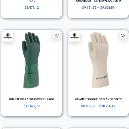
PUÑO
GUANTE GRIP ASPERO VERDE CORTO
$
8.577,12
$
9.151,32
–
$
9.608,87
GUANTE GRIP ASPERO VERDE LARGO
GUANTE FRIGORIFICO BLANCO CORTO
$
10.622,70
$
8.505,33
–
$
10.206,42