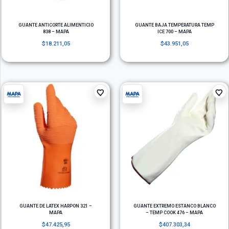
GUANTE ANTICORTE ALIMENTICIO
GUANTE BAJA TEMPERATURA TEMP
838 – MAPA
ICE 700 – MAPA
$
18.211,05
$
43.951,05
GUANTE DE LATEX HARPON 321 –
GUANTE EXTREMO ESTANCO BLANCO
MAPA
– TEMP COOK 476 – MAPA
$
47.425,95
$
407.303,34