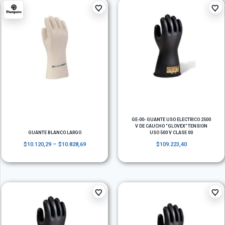
GE-00- GUANTE USO ELECTRICO 2500
V DE CAUCHO “GLOVEX” TENSION
GUANTE BLANCO LARGO
USO 500 V CLASE 00
$
10.120,29
–
$
10.828,69
$
109.223,40