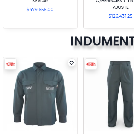
KEVLAR
C/HERRAJES Y TIR
AJUSTE
$
479.655,00
$
126.431,25
INDUMENT