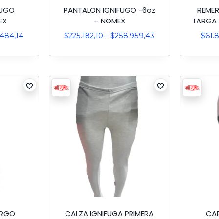
FUGO
PANTALON IGNIFUGO -6oz
REME
EX
– NOMEX
LARGA 
.484,14
$
225.182,10
–
$
258.959,43
$
61.
ARGO
CALZA IGNIFUGA PRIMERA
CAP