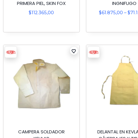
PRIMERA PIEL, SKIN FOX
INGNIFUGO
$
112.365,00
$
61.875,00
–
$
71.
CAMPERA SOLDADOR
DELANTAL EN KEVL