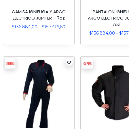
CAMISA IGNIFUGA Y ARCO
PANTALON IGNIF
ELECTRICO JUPITER – 7oz
ARCO ELECTRICO JU
7oz
$
136.884,00
–
$
157.416,60
$
136.884,00
–
$
157