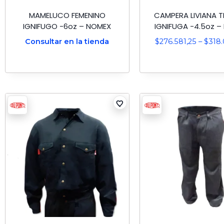
MAMELUCO FEMENINO
CAMPERA LIVIANA 
IGNIFUGO -6oz – NOMEX
IGNIFUGA -4.5oz 
Consultar en la tienda
$
276.581,25
–
$
318