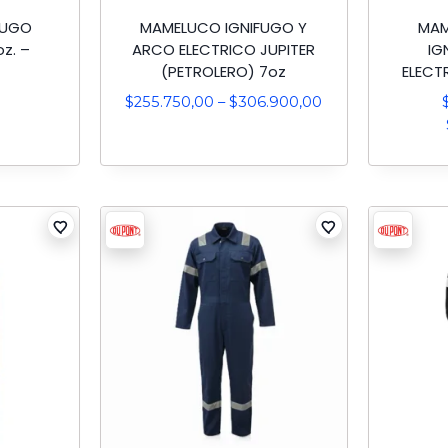
FUGO
MAMELUCO IGNIFUGO Y
MAM
z. –
ARCO ELECTRICO JUPITER
IG
(PETROLERO) 7oz
ELECT
$
255.750,00
–
$
306.900,00