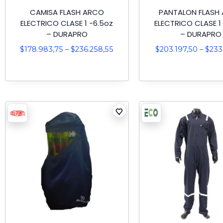
CAMISA FLASH ARCO
PANTALON FLASH
ELECTRICO CLASE 1 -6.5oz
ELECTRICO CLASE 1
– DURAPRO
– DURAPRO
$
178.983,75
–
$
236.258,55
$
203.197,50
–
$
233