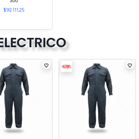
300
$
92.111,25
ELECTRICO