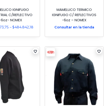
ELUCO IGNIFUGO
MAMELUCO TERMICO
TRIAL C/REFLECTIVO
IGNIFUGO C/ REFLECTIVOS
-6oz- NOMEX
-6oz – NOMEX
73,75
–
$
484.842,18
Consultar en la tienda