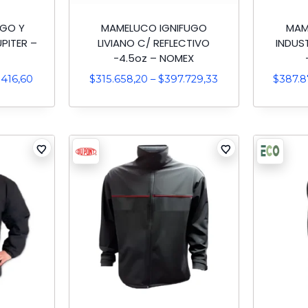
UGO Y
MAMELUCO IGNIFUGO
MAM
PITER –
LIVIANO C/ REFLECTIVO
INDUS
-4.5oz – NOMEX
.416,60
$
315.658,20
–
$
397.729,33
$
387.8