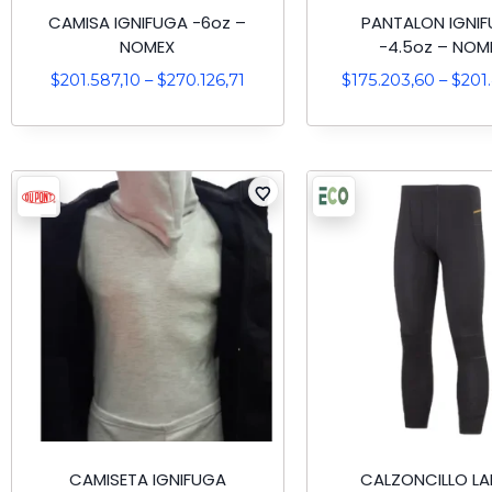
CAMISA IGNIFUGA -6oz –
PANTALON IGNI
NOMEX
-4.5oz – NOM
$
201.587,10
–
$
270.126,71
$
175.203,60
–
$
201
CAMISETA IGNIFUGA
CALZONCILLO L