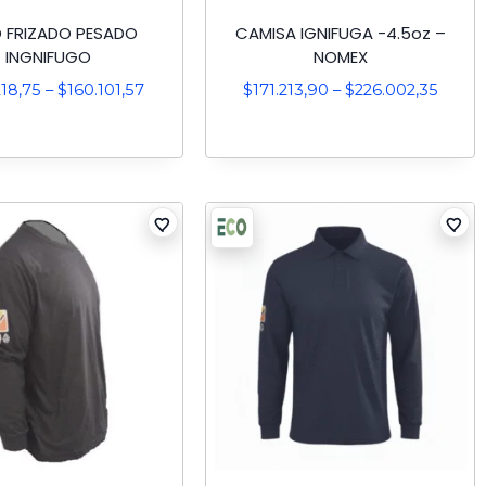
 FRIZADO PESADO
CAMISA IGNIFUGA -4.5oz –
INGNIFUGO
NOMEX
218,75
–
$
160.101,57
$
171.213,90
–
$
226.002,35