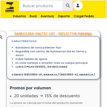
Industria
Rural
Aventura
Deporte
Cargar Pedido
BANDOLERA VIALTEC LED – REFLECTIVA NARANJA
CARACTERISTICAS:
Bandolera de cinta póliester fluo
Regulable con centro de iluminacion led en frente y
dorso
Doble hebilla de ajuste
En color naranja o amarillo todo su cuerpo principal.
LLEVA 2 PILAS CR2032,, NO INCLUIDAS
CODIGO 136121503-D1, NARANJA / 136121503-A1, AMARILLA /
Promos por volumen
20 unidades → 15% de descuento
La promo se calcula por el total del producto (sumando