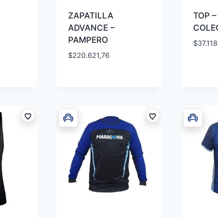
ZAPATILLA
TOP –
ADVANCE –
COLE
PAMPERO
$
37.118
$
220.621,76