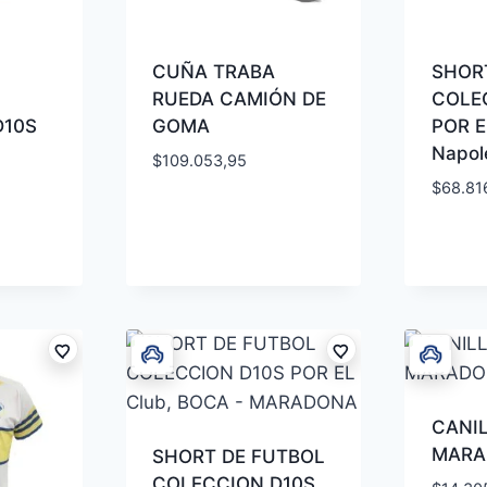
CUÑA TRABA
SHOR
RUEDA CAMIÓN DE
COLE
D10S
GOMA
POR E
Napo
$
109.053,95
$
68.81
CANIL
MARA
SHORT DE FUTBOL
COLECCION D10S