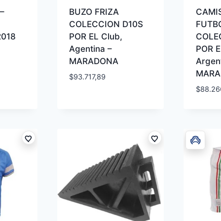
–
BUZO FRIZA
CAMI
COLECCION D10S
FUTBO
2018
POR EL Club,
COLE
Agentina –
POR El
MARADONA
Argent
MARA
$
93.717,89
$
88.26