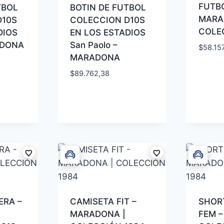
FUTBO
TBOL
BOTIN DE FUTBOL
MARA
D10S
COLECCION D10S
COLE
DIOS
EN LOS ESTADIOS
ADONA
San Paolo –
$
58.15
MARADONA
$
89.762,38
ERA –
CAMISETA FIT –
SHOR
MARADONA |
FEM 