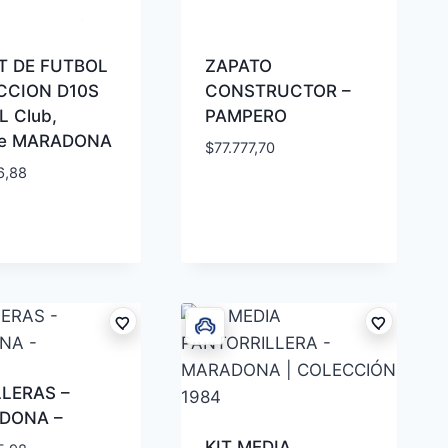
T DE FUTBOL
ZAPATO
CCION D10S
CONSTRUCTOR –
L Club,
PAMPERO
le MARADONA
$
77.777,70
6,88
LERAS –
DONA –
KIT MEDIA