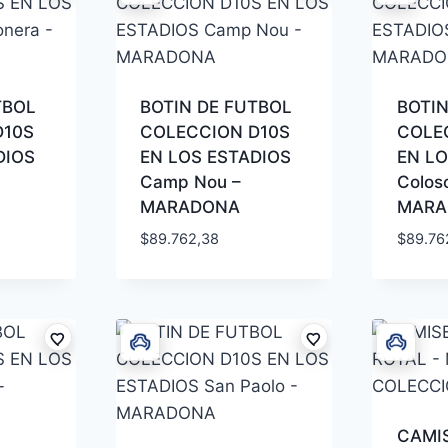
TBOL
BOTIN DE FUTBOL
BOTIN
D10S
COLECCION D10S
COLE
DIOS
EN LOS ESTADIOS
EN LO
Camp Nou –
Colos
MARADONA
MARA
$
89.762,38
$
89.76
CAMI