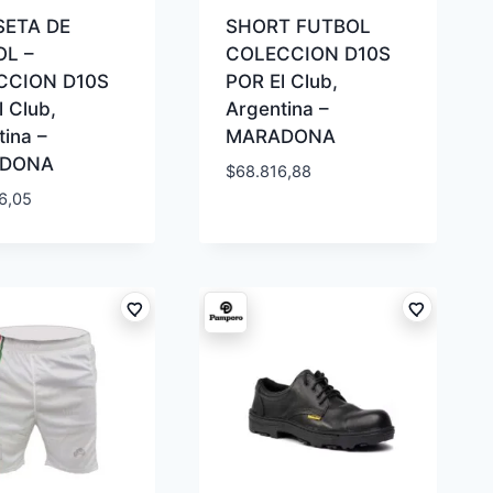
SETA DE
SHORT FUTBOL
L –
COLECCION D10S
CCION D10S
POR El Club,
 Club,
Argentina –
ina –
MARADONA
DONA
$
68.816,88
6,05