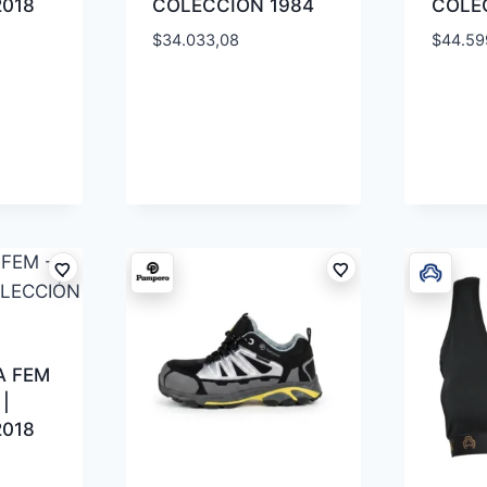
2018
COLECCIÓN 1984
COLE
$
34.033,08
$
44.59
A FEM
|
2018