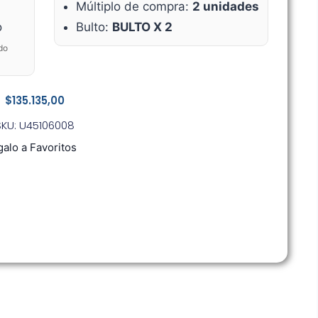
Múltiplo de compra:
2 unidades
o
Bulto:
BULTO X 2
do
$
135.135,00
SKU: U45106008
alo a Favoritos