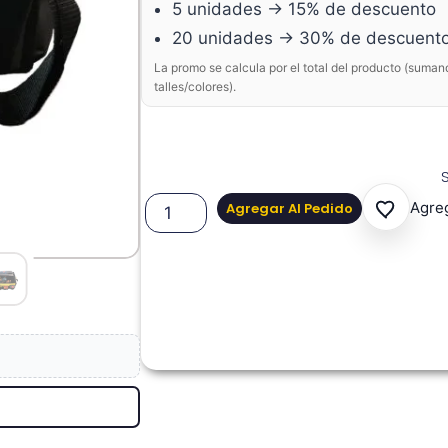
5 unidades → 15% de descuento
20 unidades → 30% de descuent
La promo se calcula por el total del producto (suman
talles/colores).
Agreg
Agregar Al Pedido