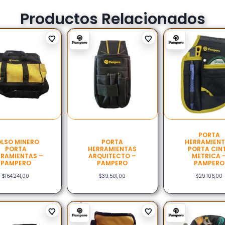
Productos Relacionados
PORTA
LSO MINERO
PORTA
HERRAMIEN
PORTA
HERRAMIENTAS
PORTA CIN
RAMIENTAS –
ARQUITECTO –
METRICA 
PAMPERO
PAMPERO
PAMPERO
$
164.241,00
$
39.501,00
$
29.106,00