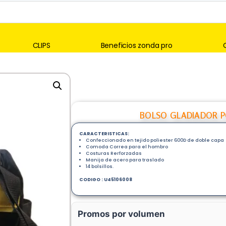
CLIPS
Beneficios zonda pro
BOLSO GLADIADOR P
CARACTERISTICAS:
Confeccionado en tejido poliester 600D de doble capa
Comoda Correa para el hombro
Costuras Rerforzadas
Manija de acero para traslado
14 bolsillos.
CODIGO : U45106008
Promos por volumen