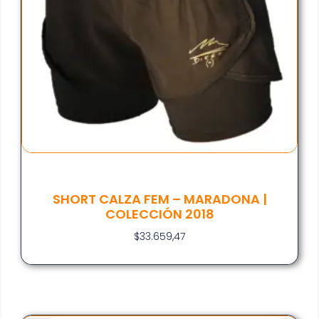
SHORT CALZA FEM – MARADONA |
COLECCIÓN 2018
$
33.659,47