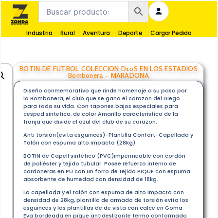
Industria
Rural
Aventura
Deporte
Cargar Pedido
BOTIN DE FUTBOL COLECCION D10S EN LOS ESTADIOS
Bombonera – MARADONA
Diseño conmemorativo que rinde homenaje a su paso por
la Bombonera, el club que se gano el corazon del Diego
para toda su vida. Con tapones bajos especiales para
cesped sintetico, de color Amarillo caracteristico de la
franja que divide el azul del club de su corazon.
Anti torsión(evita esguinces)-Plantilla Confort-Capellada y
Talón con espuma alto impacto (28kg)
BOTIN de Capell sintético (PVC)impermeable con cordón
de poliéster y tejido tubular. Posee refuerzo interno de
cordoneras en PU con un forro de tejido PIQUE con espuma
absorbente de humedad con densidad de 18kg.
La capellada y el talón con espuma de alto impacto con
densidad de 28kg, plantilla de armado de torsión evita los
esguinces y las plantillas de de vista con calce en Goma
Eva bordeada en pique antideslizante termo conformada