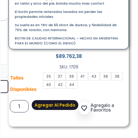
en talón y arco del pie, brinda mucho mas confort.
El botín permite reiterados lavados sin perder las
propiedades iníciales.
Su suela es en TRV de 65 short de dureza, y flexibilidad de
70% de torsión, con memoria.
BOTIN DE CALIDAD INTERNACIONAL – HECHO EN ARGENTINA
PARA EL MUNDO (COMO EL DIEGO)
$
89.762,38
SKU: 1709
35
37
39
41
43
36
38
Talles
40
42
44
Disponibles
Agregar Al Pedido
Agregalo a
Favoritos