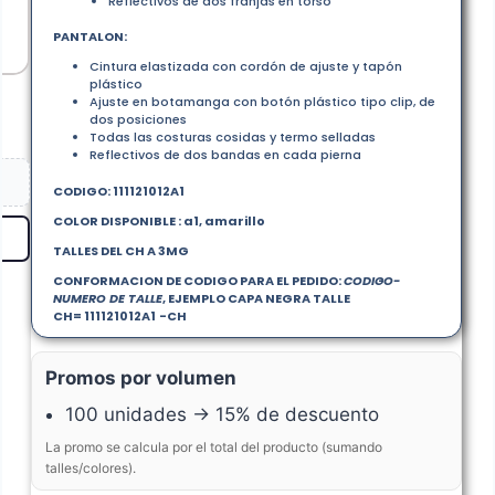
Reflectivos de dos franjas en torso
PANTALON:
Cintura elastizada con cordón de ajuste y tapón
plástico
Ajuste en botamanga con botón plástico tipo clip, de
dos posiciones
Todas las costuras cosidas y termo selladas
Reflectivos de dos bandas en cada pierna
CODIGO:
111121012A1
COLOR DISPONIBLE : a1, amarillo
TALLES DEL CH A 3MG
CONFORMACION DE CODIGO PARA EL PEDIDO:
CODIGO-
NUMERO DE TALLE
, EJEMPLO CAPA NEGRA TALLE
CH=
111121012A1
-CH
Promos por volumen
100 unidades → 15% de descuento
La promo se calcula por el total del producto (sumando
talles/colores).