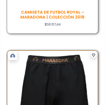
CAMISETA DE FUTBOL ROYAL –
MARADONA | COLECCIÓN 2018
$
58.157,44