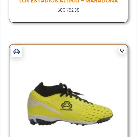
LOS ESTADIOS Azteca – MARADONA
$
89.762,38