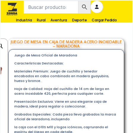
Industria
Rural
Aventura
Deporte
Cargar Pedido
JUEGO DE MESA EN CAJA DE MADERA ACERO INOXIDABLE
– MARADONA
Juego de Mesa Oficial de Maradona
Características Destacadas:
Materiales Premium: Juego de cuchillo y tenedor
encabados en cabo combinado en madera guayubira,
hueso y bronce.
Hoja de Calidad: Hoja del cuchillo de 14 cm de largo en
acero inoxidable 420, perfecta para cualquier corte.
Presentación Exclusiva: Viene en una elegante caja de
madera, ideal para regalar o coleccionar.
Grabados Especiales: Cada pieza lleva grabados la marca
oficial de Maradona, incluyendo
la caja con el D10S M10 y logos icónicos, capturando el
espíritu del Diego en cada detalle.