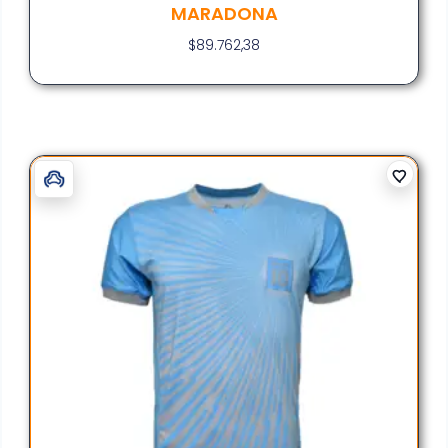
MARADONA
$
89.762,38