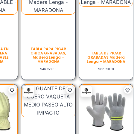
A EN
TABLA PARA PICAR
DERA
CHICA GRABADAS,
TABLA DE PICAR
ABLE
Madera Lenga –
GRABADAS Madera
NA
MARADONA
Lenga – MARADONA
$
46.750,00
$
62.698,68