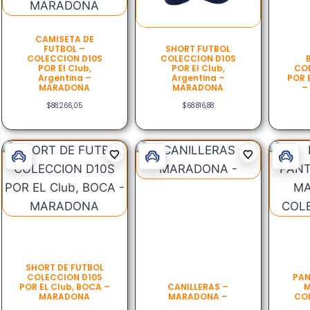
CAMISETA DE
FUTBOL –
SHORT FUTBOL
COLECCION D10S
COLECCION D10S
POR El Club,
POR El Club,
COL
Argentina –
Argentina –
POR 
MARADONA
MARADONA
–
$
88.266,05
$
68.816,88
SHORT DE FUTBOL
COLECCION D10S
PAN
POR EL Club, BOCA –
CANILLERAS –
M
MARADONA
MARADONA –
COL