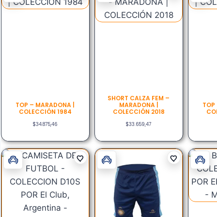
SHORT CALZA FEM –
TOP – MARADONA |
MARADONA |
TOP
COLECCIÓN 1984
COLECCIÓN 2018
CO
$
34.875,46
$
33.659,47