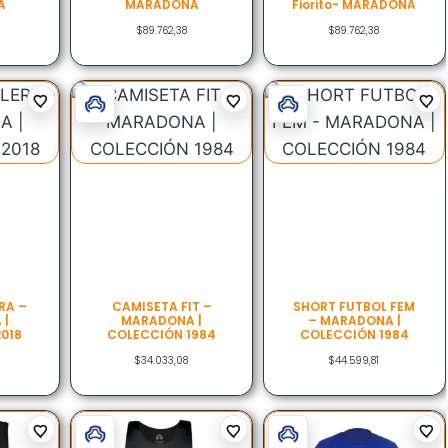
A
MARADONA
Fiorito- MARADONA
$
89.762,38
$
89.762,38
RA –
CAMISETA FIT –
SHORT FUTBOL FEM
 |
MARADONA |
– MARADONA |
018
COLECCIÓN 1984
COLECCIÓN 1984
$
34.033,08
$
44.599,81