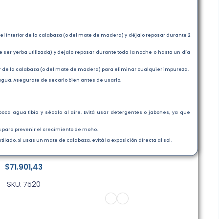
interior de la calabaza (o del mate de madera) y déjalo reposar durante 2
er yerba utilizada) y dejalo reposar durante toda la noche o hasta un día
 de la calabaza (o del mate de madera) para eliminar cualquier impureza.
agua. Asegurate de secarlo bien antes de usarlo.
a agua tibia y sécalo al aire. Evitá usar detergentes o jabones, ya que
 para prevenir el crecimiento de moho.
ado. Si usas un mate de calabaza, evitá la exposición directa al sol.
$
71.901,43
SKU: 7520