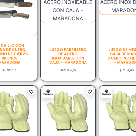
CHILLO CON
NA DE CUERO,
JUEGO PARRILLERO
JUEGO DE MES
RNO DE CIERVO
DE ACERO
CAJA DE MA
Y BRONCE –
INOXIDABLE CON
ACERO INOXID
MARADONA
CAJA – MARADONA
– MARADO
$
71.997,55
$
172.607,16
$
112.114,46