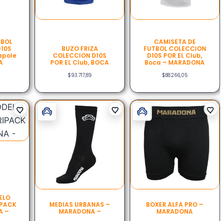
TBOL
CAMISETA DE
10S
BUZO FRIZA
FUTBOL COLECCION
apole
COLECCION D10S
D10S POR EL Club,
A
POR EL Club, BOCA
Boca – MARADONA
$
93.717,89
$
88.266,05
ELO
IPACK
MEDIAS URBANAS –
BOXER ALFA PRO –
A –
MARADONA –
MARADONA