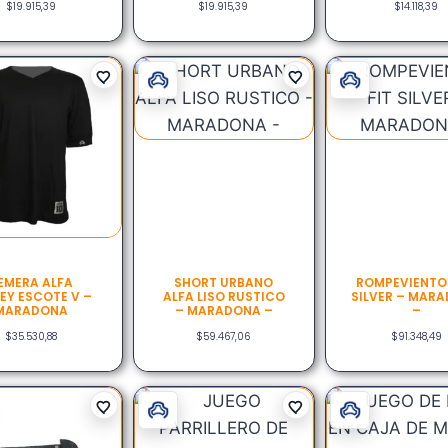
$
19.915,39
$
19.915,39
$
14.118,39
EMERA ALFA
SHORT URBANO
ROMPEVIENTOS
EY ESCOTE V –
ALFA LISO RUSTICO
SILVER – MAR
MARADONA
– MARADONA –
–
$
35.530,88
$
59.467,06
$
91.348,49