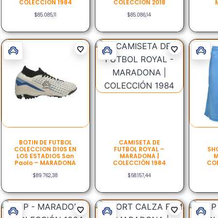
COLECCIÓN 1984
COLECCIÓN 2018
$
85.085,11
$
85.086,14
BOTIN DE FUTBOL
CAMISETA DE
COLECCION D10S EN
FUTBOL ROYAL –
SH
LOS ESTADIOS San
MARADONA |
M
Paolo – MARADONA
COLECCIÓN 1984
COL
$
89.762,38
$
58.157,44