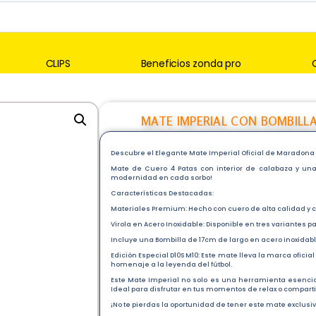
CLIPS
Beneficios zonda pro
MATE IMPERIAL CON BOMBILL
Descubre el Elegante Mate Imperial Oficial de Maradona
Mate de Cuero 4 Patas con interior de calabaza y una 
modernidad en cada sorbo!
Características Destacadas:
Materiales Premium: Hecho con cuero de alta calidad y c
Virola en Acero Inoxidable: Disponible en tres variantes par
Incluye una Bombilla de 17cm de largo en acero inoxidable
Edición Especial D10S M10: Este mate lleva la marca ofic
homenaje a la leyenda del fútbol.
Este Mate Imperial no solo es una herramienta esencia
Ideal para disfrutar en tus momentos de relax o compart
¡No te pierdas la oportunidad de tener este mate exclusi