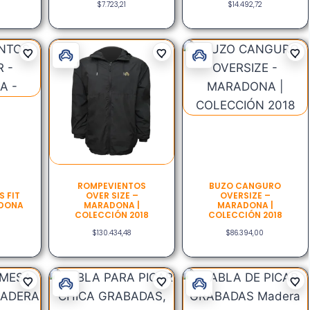
$
7.723,21
$
14.492,72
ROMPEVIENTOS
BUZO CANGURO
 FIT
OVER SIZE –
OVERSIZE –
ADONA
MARADONA |
MARADONA |
COLECCIÓN 2018
COLECCIÓN 2018
$
130.434,48
$
86.394,00