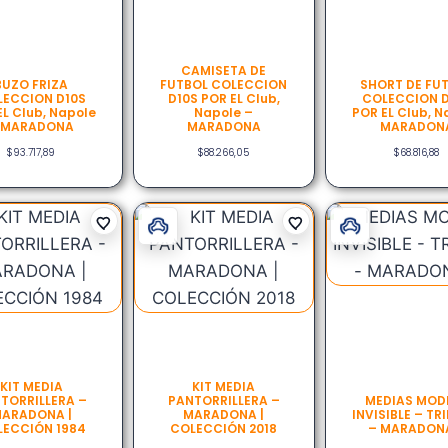
CAMISETA DE
BUZO FRIZA
FUTBOL COLECCION
SHORT DE FU
ECCION D10S
D10S POR EL Club,
COLECCION D
EL Club, Napole
Napole –
POR EL Club, N
 MARADONA
MARADONA
MARADON
$
93.717,89
$
88.266,05
$
68.816,88
KIT MEDIA
KIT MEDIA
TORRILLERA –
PANTORRILLERA –
MEDIAS MOD
ARADONA |
MARADONA |
INVISIBLE – TR
ECCIÓN 1984
COLECCIÓN 2018
– MARADON