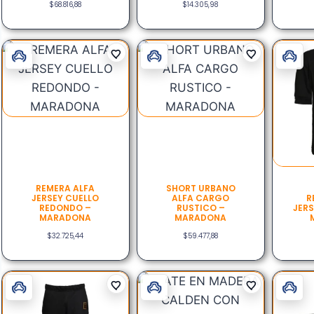
$
68.816,88
$
14.305,98
REMERA ALFA
SHORT URBANO
JERSEY CUELLO
ALFA CARGO
R
REDONDO –
RUSTICO –
JERS
MARADONA
MARADONA
$
32.725,44
$
59.477,88