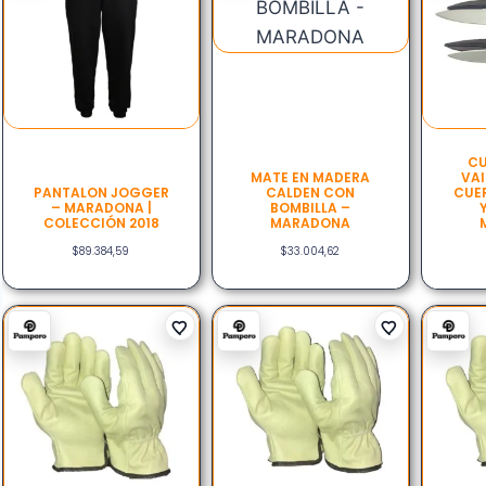
CU
MATE EN MADERA
VAI
PANTALON JOGGER
CALDEN CON
CUE
– MARADONA |
BOMBILLA –
COLECCIÓN 2018
MARADONA
$
89.384,59
$
33.004,62