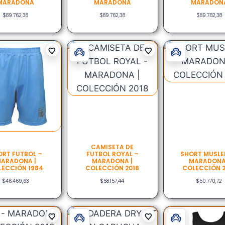
MARADONA
MARADONA
MARADON
$
89.762,38
$
89.762,38
$
89.762,38
CAMISETA DE
ORT FUTBOL –
FUTBOL ROYAL –
SHORT MUSLE
ARADONA |
MARADONA |
MARADONA
ECCIÓN 1984
COLECCIÓN 2018
COLECCIÓN 2
$
46.469,63
$
58.157,44
$
50.770,72