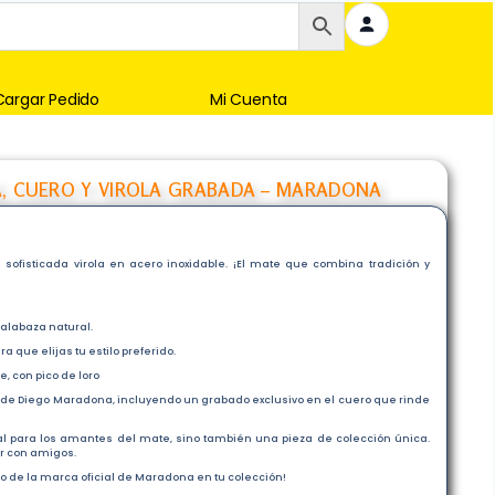
Cargar Pedido
Mi Cuenta
A, CUERO Y VIROLA GRABADA – MARADONA
sofisticada virola en acero inoxidable. ¡El mate que combina tradición y
alabaza natural.
a que elijas tu estilo preferido.
, con pico de loro
ial de Diego Maradona, incluyendo un grabado exclusivo en el cuero que rinde
l para los amantes del mate, sino también una pieza de colección única.
ir con amigos.
vo de la marca oficial de Maradona en tu colección!