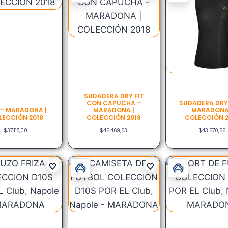
SUDADERA DRY FIT
CON CAPUCHA –
SUDADERA DRY 
 – MARADONA |
MARADONA |
MARADONA
LECCIÓN 2018
COLECCIÓN 2018
COLECCIÓN 2
$
37.118,00
$
46.469,63
$
43.570,56