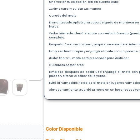
Una vez en tu colección, ten en cuenta esto:
¿Cómo curar y cuidar tus mates?
Curado del mate
Enmantecado: Aplicá una capa delgada de manteca en el 
horas.
Yerba húmeda: Llená el mate con yerba húmeda (puede s
completo.
Raspado: Con una cuchara, raspá suavemente el interior
Limpieza final: Limpiá y enjuagá el mate con un poco de 
¡Listo! Ahora tu mate está preparado para disfrutar.
Cuidados posteriores
Limpieza después de cada uso: Enjuagá el mate con poc
pueden alterar el sabor de la yerba.
Evitá la humedad: No dejes el mate en lugares húmedos
Almacenamiento: Guardá tu mate en un lugar seco y ventil
Color Disponible