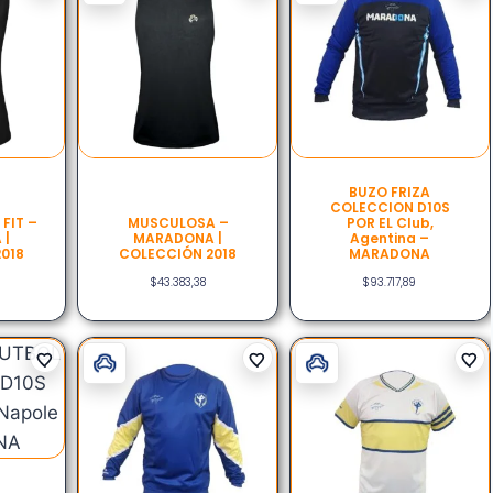
BUZO FRIZA
COLECCION D10S
FIT –
MUSCULOSA –
POR EL Club,
 |
MARADONA |
Agentina –
018
COLECCIÓN 2018
MARADONA
$
43.383,38
$
93.717,89