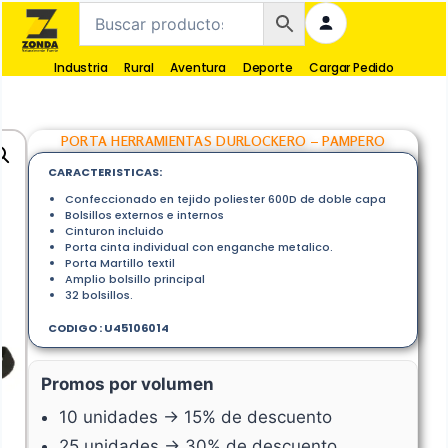
Industria
Rural
Aventura
Deporte
Cargar Pedido
PORTA HERRAMIENTAS DURLOCKERO – PAMPERO
CARACTERISTICAS:
Confeccionado en tejido poliester 600D de doble capa
Bolsillos externos e internos
Cinturon incluido
Porta cinta individual con enganche metalico.
Porta Martillo textil
Amplio bolsillo principal
32 bolsillos.
CODIGO : U45106014
Promos por volumen
10 unidades → 15% de descuento
25 unidades → 30% de descuento