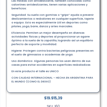
Las medias con antideslizante, también conocidas como
calcetines antideslizantes, tienen varias aplicaciones y
beneficios:
Seguridad: Su suela con gomitas o “grips” ayuda a prevenir
deslizamientos o resbalones en cualquier superficie, tapete
o equipo. Esto es especialmente útil en deportes como
pilates, yoga, barre, danza y artes marciales.
Eficiencia: Permiten un mejor desempeño en diversas
actividades físicas y deportes al proporcionar un agarre
óptimo a la suela de la zapatilla, logrando así un equilibrio
perfecto de soporte y movilidad.
Higiene: Protegen contra bacterias peligrosas presentes en
el suelo de gimnasios o academias de yoga.
Uso doméstico: Algunas personas los usan dentro de sus
casas para evitar accidentes en superficies resbaladizas
En este producto el talle es UNICO
CON CALIDAD INTERNACIONAL – HECHA EN ARGENTINA PARA
EL MUNDO (COMO EL DIEGO)
$
19.915,39
SKU: 160