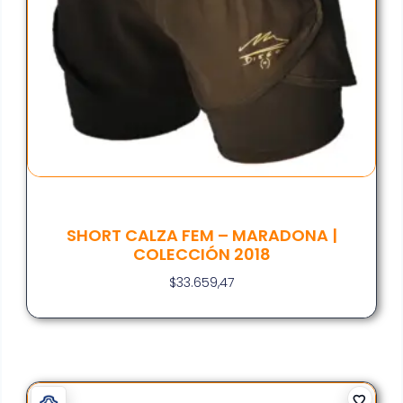
SHORT CALZA FEM – MARADONA |
COLECCIÓN 2018
$
33.659,47