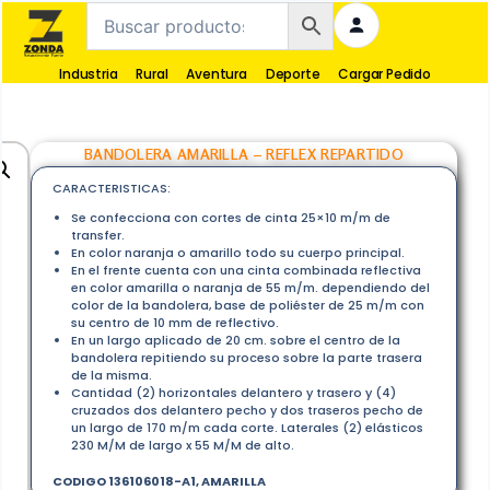
Industria
Rural
Aventura
Deporte
Cargar Pedido
▶
BANDOLERA AMARILLA – REFLEX REPARTIDO
CARACTERISTICAS:
Se confecciona con cortes de cinta 25×10 m/m de
transfer.
En color naranja o amarillo todo su cuerpo principal.
En el frente cuenta con una cinta combinada reflectiva
en color amarilla o naranja de 55 m/m. dependiendo del
color de la bandolera, base de poliéster de 25 m/m con
su centro de 10 mm de reflectivo.
En un largo aplicado de 20 cm. sobre el centro de la
bandolera repitiendo su proceso sobre la parte trasera
de la misma.
Cantidad (2) horizontales delantero y trasero y (4)
cruzados dos delantero pecho y dos traseros pecho de
un largo de 170 m/m cada corte. Laterales (2) elásticos
230 M/M de largo x 55 M/M de alto.
CODIGO 136106018-A1, AMARILLA