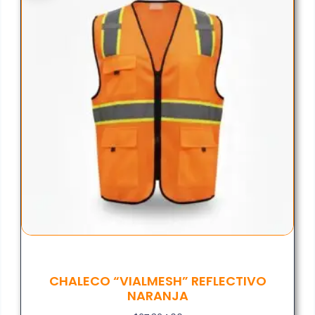
CHALECO “VIALMESH” REFLECTIVO
NARANJA