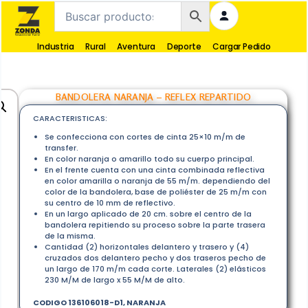
Industria
Rural
Aventura
Deporte
Cargar Pedido
BANDOLERA NARANJA – REFLEX REPARTIDO
CARACTERISTICAS:
Se confecciona con cortes de cinta 25×10 m/m de
transfer.
En color naranja o amarillo todo su cuerpo principal.
En el frente cuenta con una cinta combinada reflectiva
en color amarilla o naranja de 55 m/m. dependiendo del
color de la bandolera, base de poliéster de 25 m/m con
su centro de 10 mm de reflectivo.
En un largo aplicado de 20 cm. sobre el centro de la
bandolera repitiendo su proceso sobre la parte trasera
de la misma.
Cantidad (2) horizontales delantero y trasero y (4)
cruzados dos delantero pecho y dos traseros pecho de
un largo de 170 m/m cada corte. Laterales (2) elásticos
230 M/M de largo x 55 M/M de alto.
CODIGO
136106018-D1, NARANJA