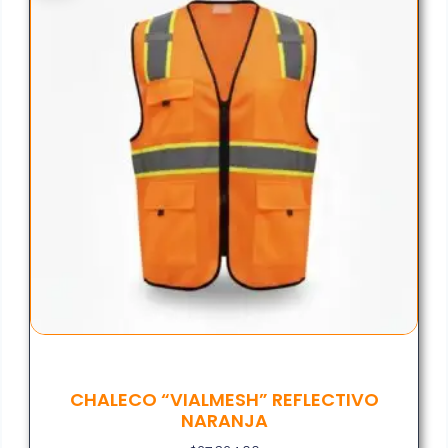
CHALECO “VIALMESH” REFLECTIVO
NARANJA