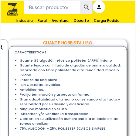
Industria
Rural
Aventura
Deporte
Cargar Pedido
GUANTE HOBBISTA LISO
CARACTERISTICAS:
Guante G8 algodón refuerzo poliéster (ARPS) liviano
Guante tejido con hilado de algodón de primera calidad,
reforzado con fibra poliéster de alta tenacidad, modelo
liviano .
Enterizo de una pieza.
Sin Costuras. Lavables.
Ambidiestros.
Prolija terminación y aspecto uniforme.
Gran adaptabilidad a la mano conservando alto tacto y
sensibilidad por su diseño y elasticidad.
Ninguna molestia en el uso.
Absorben y/o ventilan la transpiración.
Confort en su utilización aumentando la eficacia en las
tareas a realizar
75% ALGODÓN – 25% POLIESTER (CABOS SIMPLES