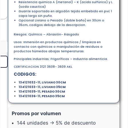
Resistencia quimica A (metanol) – K (acido sulfúrico) y L
(soda caustica)
Guante soportado en algodón tejido embebido en pvc 1
capa largo sin puño.
Opcional Liviano o Pesado (doble baño) en 30cm o
35cm, codigos debajo de la descripcion.
Riesgos: Químico – Abrasión- Rasgado
Usos: Inmersión en productos químicos / limpieza en
contacto con químicos o manipulación de residuos o
productos húmedos abajas temperaturas.
Principales industrias: Frigoríficos – Industria alimenticia.
CERTIFICACION 3121 3608- 3609 AKL
CODIGOS:
134121032-11, LIVIANO 30CM
134121033-11, LIVIANO 35CM
134121035-11, PESADO 30CM
134121036-11, PESADO 35CM
Promos por volumen
144 unidades → 5% de descuento