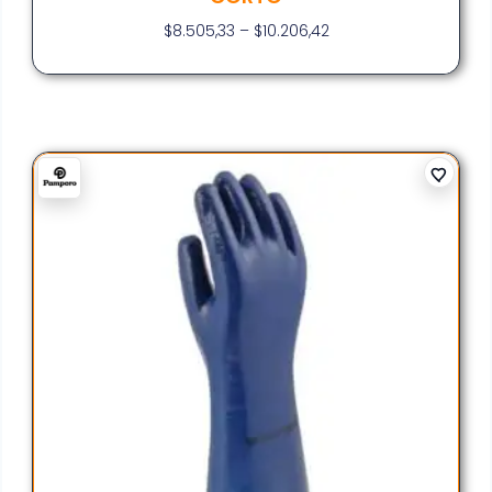
$
8.505,33
–
$
10.206,42