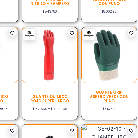
NITRILO – PAMPERO
CON PUÑO
$
5.497,80
$
8.002,92
GUANTE GRIP
MICO
GUANTE QUIMICO
ASPERO VERDE CON
GO
ROJO SUPER LARGO
PUÑO
89,45
$
15.216,30
–
$
19.020,39
$
8.577,12