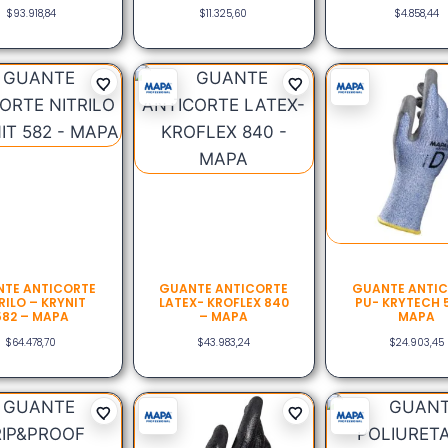
$
93.918,84
$
11.325,60
$
4.858,44
TE ANTICORTE
GUANTE ANTICORTE
GUANTE ANTI
RILO – KRYNIT
LATEX- KROFLEX 840
PU- KRYTECH 
582 – MAPA
– MAPA
MAPA
$
64.478,70
$
43.983,24
$
24.903,45