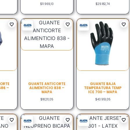
$
11.969,10
$
29.182,74
CORTE
GUANTE ANTICORTE
GUANTE BAJA
586 –
ALIMENTICIO 838 –
TEMPERATURA TEMP
MAPA
ICE 700 – MAPA
$
18.211,05
$
43.951,05