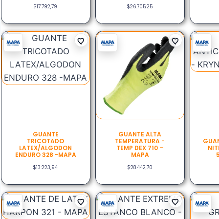
$
17.792,79
$
26.705,25
GUANTE
GUANTE ALTA
TRICOTADO
TEMPERATURA -
GUAN
LATEX/ALGODON
TEMP DEX 710 –
NIT
ENDURO 328 -MAPA
MAPA
$
13.223,94
$
28.442,70