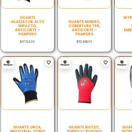
GUANTE
NIT
GLADIATOR, ALTO
GUANTE MINERO,
IMPACTO,
COBERTURA TPR,
ANTICORTE –
ANTICORTE –
EMB
PAMPERO
PAMPERO
$
47.124,00
$
52.668,00
GUANTE ORCA,
GUANTE BIOTEC,
GUAN
INDUSTRIAL, DOBLE
TERMICO, RUGOSO
NITR