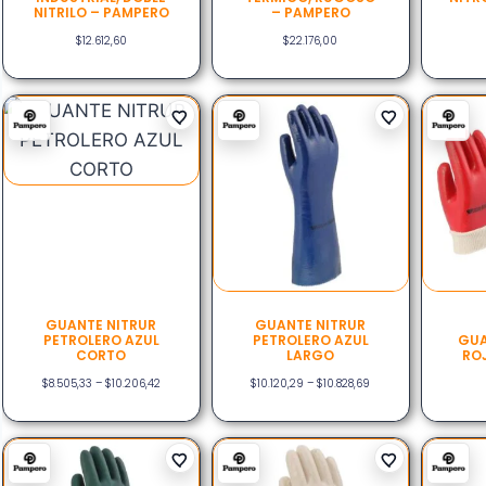
NITRILO – PAMPERO
– PAMPERO
$
12.612,60
$
22.176,00
GUANTE NITRUR
GUANTE NITRUR
PETROLERO AZUL
PETROLERO AZUL
GUA
CORTO
LARGO
RO
$
8.505,33
–
$
10.206,42
$
10.120,29
–
$
10.828,69