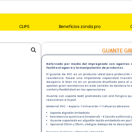
CLIPS
Beneficios zonda pro
GUANTE GRI
Reforzado por medio del impregnado con agentes de
facilita el agarre y la manipulación de productos.
El guante de PVC es un producto ideal para protección
resistencia. Posee una importante capacidad mecáni
desgarro. Si bien no es un producto diseñado para el uso
aportan gran resistencia en este sentido. Se destaca la 
confort y flexibilidad en las operaciones.
Guante con soporte textil pretratado con anti fúngico q
reacciones a la piel.
Material: PVC – Aspero- 1 inmersión + 1 refuerzo abrasivo
Soporte Algodón Embebido
Resistencia quimica A (metanol) – K (acido sulfúrico) y
Guante soportado en algodón tejido embebido en pvc 1
Opcional 30cm y 35cm, códigos debajo de la descripci