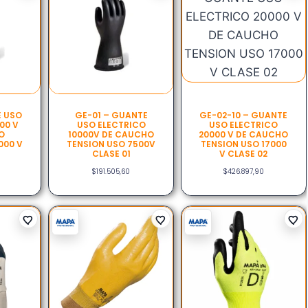
E USO
GE-01 – GUANTE
GE-02-10 – GUANTE
00 V
USO ELECTRICO
USO ELECTRICO
O
10000V DE CAUCHO
20000 V DE CAUCHO
000 V
TENSION USO 7500V
TENSION USO 17000
CLASE 01
V CLASE 02
$
191.505,60
$
426.897,90