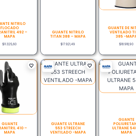
ANTE NITRILO
FLOCADO
GUANTE DE NI
ANITRIL 492 –
GUANTE NITRILO
VENTILADO T
MAPA
TITAN 388 – MAPA
385 -MAP
$
11.325,60
$
17.921,49
$
18.918,90
GUANTE
GUANTE
GUANTE ULTRANE
POLIURETA
RANITRIL 410 –
553 STREECH
ULTRANE 54
MAPA
VENTILADO -MAPA
MAPA