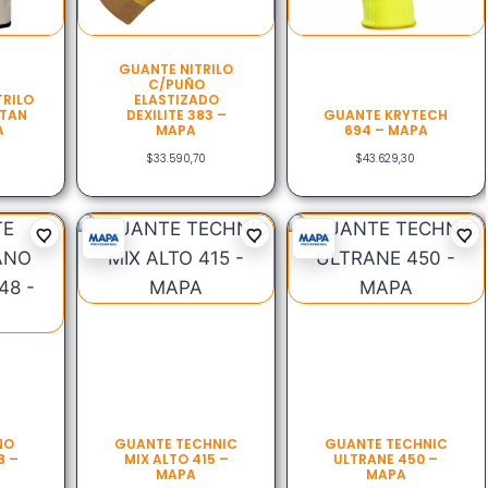
GUANTE NITRILO
C/PUÑO
TRILO
ELASTIZADO
ITAN
DEXILITE 383 –
GUANTE KRYTECH
A
MAPA
694 – MAPA
$
33.590,70
$
43.629,30
NO
GUANTE TECHNIC
GUANTE TECHNIC
8 –
MIX ALTO 415 –
ULTRANE 450 –
MAPA
MAPA