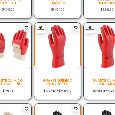
PAMPERO
PAMPERO
PAMPERO
$
51.282,00
$
19.404,00
$
5.946,60
NTE QUIMICO
GUANTE QUIMICO
GUANTE QUI
JO CON PUÑO
ROJO CORTO
ROJO LAR
$
7.931,13
$
8.397,69
–
$
10.497,10
$
10.084,38
–
$
10.6