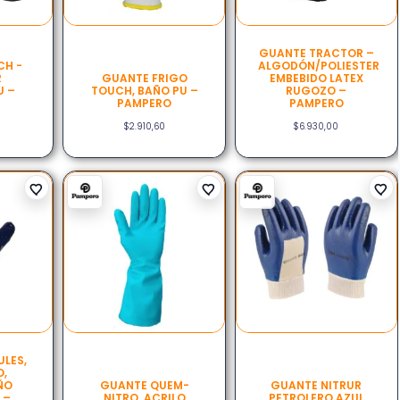
GUANTE TRACTOR –
CH -
ALGODÓN/POLIESTER
R
GUANTE FRIGO
EMBEBIDO LATEX
U –
TOUCH, BAÑO PU –
RUGOZO –
PAMPERO
PAMPERO
$
2.910,60
$
6.930,00
LES,
O,
UÑO
GUANTE QUEM-
GUANTE NITRUR
 –
NITRO, ACRILO
PETROLERO AZUL