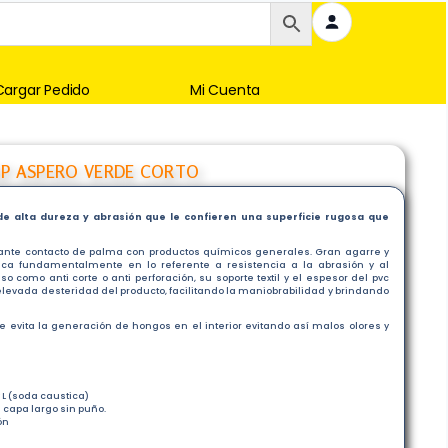
Cargar Pedido
Mi Cuenta
P ASPERO VERDE CORTO
 alta dureza y abrasión que le confieren una superficie rugosa que
 ante contacto de palma con productos químicos generales. Gran agarre y
ca fundamentalmente en lo referente a resistencia a la abrasión y al
 como anti corte o anti perforación, su soporte textil y el espesor del pvc
elevada desteridad del producto, facilitando la maniobrabilidad y brindando
ue evita la generación de hongos en el interior evitando así malos olores y
 L (soda caustica)
 capa largo sin puño.
ón