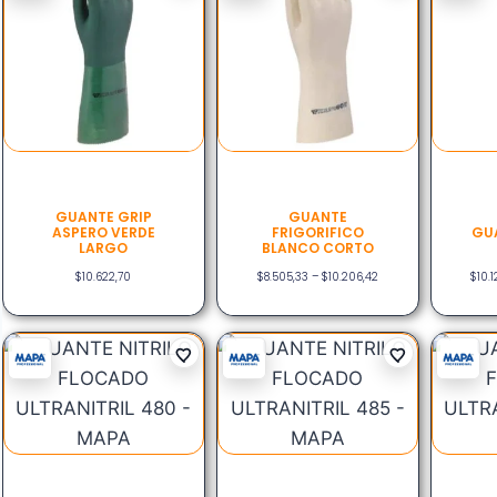
GUANTE GRIP
GUANTE
ASPERO VERDE
FRIGORIFICO
GU
LARGO
BLANCO CORTO
$
10.622,70
$
8.505,33
–
$
10.206,42
$
10.