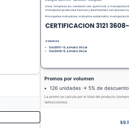
Riesgos: Químico – Abrasión- Rasgado
Usos :limpieza en contacto con químicos o manipulac
manipular productos frescos y deslizantes con presencia
Principales industrias: Industria automotriz, manipulació
CERTIFICACION 3121 3608-
CODIGOS
134121017-11, ASPERO 30CM
134121018-11, ASPERO 35CM
Promos por volumen
126 unidades → 5% de descuento
La promo se calcula por el total del producto (suman
talles/colores).
$
9.1