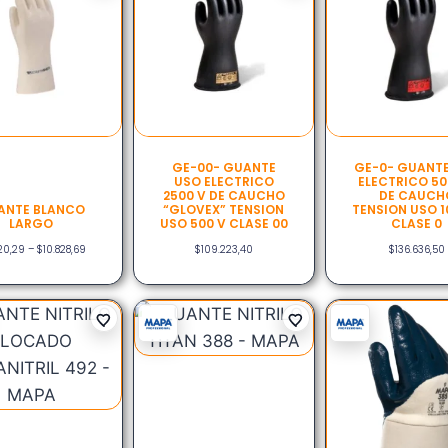
GE-00- GUANTE
GE-0- GUANT
USO ELECTRICO
ELECTRICO 50
2500 V DE CAUCHO
DE CAUCH
ANTE BLANCO
“GLOVEX” TENSION
TENSION USO 1
LARGO
USO 500 V CLASE 00
CLASE 0
120,29
–
$
10.828,69
$
109.223,40
$
136.636,50