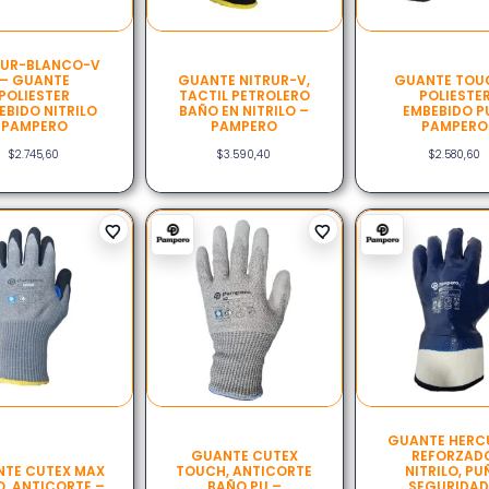
RUR-BLANCO-V
– GUANTE
GUANTE NITRUR-V,
GUANTE TOU
POLIESTER
TACTIL PETROLERO
POLIESTE
EBIDO NITRILO
BAÑO EN NITRILO –
EMBEBIDO P
PAMPERO
PAMPERO
PAMPERO
$
2.745,60
$
3.590,40
$
2.580,60
GUANTE HERCU
GUANTE CUTEX
REFORZAD
TE CUTEX MAX
TOUCH, ANTICORTE
NITRILO, P
O, ANTICORTE –
BAÑO PU –
SEGURIDAD