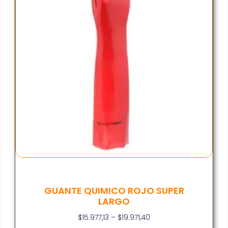
GUANTE QUIMICO ROJO SUPER
LARGO
$
15.977,13
–
$
19.971,40