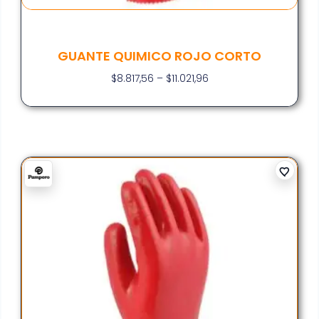
GUANTE QUIMICO ROJO CORTO
$
8.817,56
–
$
11.021,96