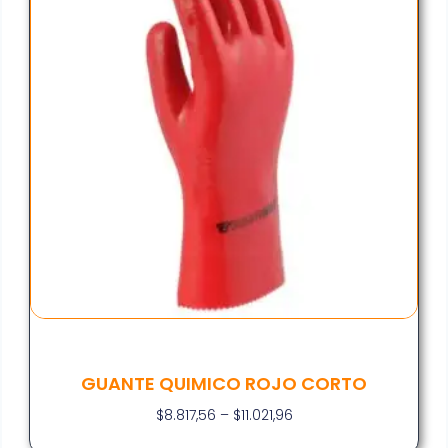
GUANTE QUIMICO ROJO CORTO
$
8.817,56
–
$
11.021,96