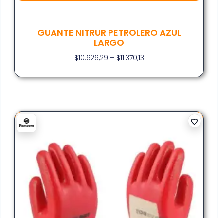
GUANTE NITRUR PETROLERO AZUL
LARGO
$
10.626,29
–
$
11.370,13