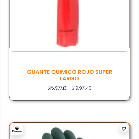
GUANTE QUIMICO ROJO SUPER
LARGO
$
15.977,13
–
$
19.971,40