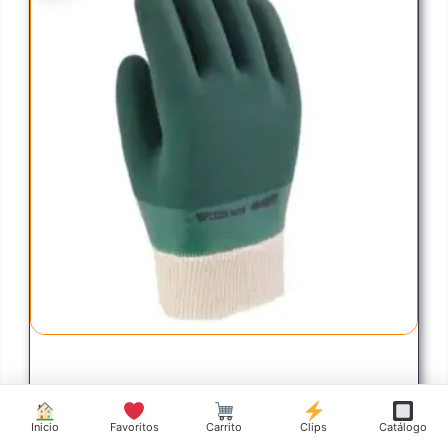
GUANTE GRIP ASPERO VERDE CON
PUÑO
Inicio
Favoritos
Carrito
Clips
Catálogo