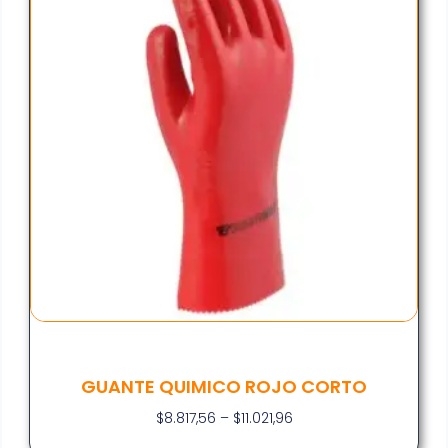
GUANTE QUIMICO ROJO CORTO
$
8.817,56
–
$
11.021,96