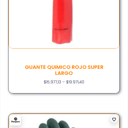
GUANTE QUIMICO ROJO SUPER
LARGO
$
15.977,13
–
$
19.971,40