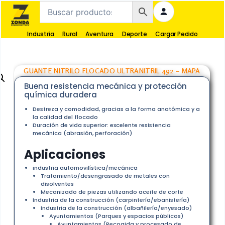
Industria
Rural
Aventura
Deporte
Cargar Pedido
GUANTE NITRILO FLOCADO ULTRANITRIL 492 – MAPA
Buena resistencia mecánica y protección
química duradera
Destreza y comodidad, gracias a la forma anatómica y a
la calidad del flocado
Duración de vida superior: excelente resistencia
mecánica (abrasión, perforación)
Aplicaciones
industria automovilística/mecánica
Tratamiento/desengrasado de metales con
disolventes
Mecanizado de piezas utilizando aceite de corte
Industria de la construcción (carpintería/ebanistería)
Industria de la construcción (albañilería/enyesado)
Ayuntamientos (Parques y espacios públicos)
Ayuntamientos (Recogida y procesado de