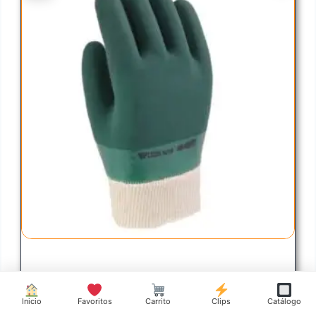
GUANTE GRIP ASPERO VERDE CON
PUÑO
Inicio
Favoritos
Carrito
Clips
Catálogo