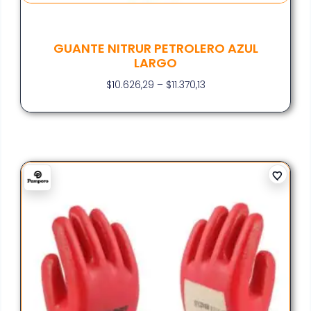
GUANTE NITRUR PETROLERO AZUL
LARGO
$
10.626,29
–
$
11.370,13