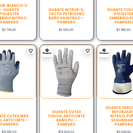
RUR-BLANCO-V
– GUANTE
GUANTE NITRUR-V,
GUANTE TOU
POLIESTER
TACTIL PETROLERO
POLIESTE
EBIDO NITRILO
BAÑO EN NITRILO –
EMBEBIDO P
PAMPERO
PAMPERO
PAMPERO
$
2.745,60
$
3.590,40
$
2.580,60
GUANTE HERCU
GUANTE CUTEX
REFORZAD
TE CUTEX MAX
TOUCH, ANTICORTE
NITRILO, P
O, ANTICORTE –
BAÑO PU –
SEGURIDAD
PAMPERO
PAMPERO
PAMPERO
$
51.282,00
$
19.404,00
$
5.946,60