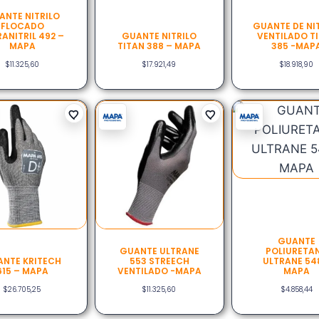
ANTE NITRILO
FLOCADO
GUANTE DE NI
ANITRIL 492 –
GUANTE NITRILO
VENTILADO T
MAPA
TITAN 388 – MAPA
385 -MAP
$
11.325,60
$
17.921,49
$
18.918,90
GUANTE
GUANTE ULTRANE
POLIURETA
NTE KRITECH
553 STREECH
ULTRANE 54
615 – MAPA
VENTILADO -MAPA
MAPA
$
26.705,25
$
11.325,60
$
4.858,44