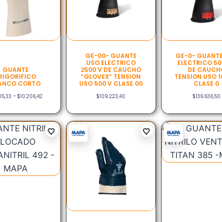
GE-00- GUANTE
GE-0- GUANT
USO ELECTRICO
ELECTRICO 50
GUANTE
2500 V DE CAUCHO
DE CAUCH
RIGORIFICO
“GLOVEX” TENSION
TENSION USO 1
ANCO CORTO
USO 500 V CLASE 00
CLASE 0
05,33
–
$
10.206,42
$
109.223,40
$
136.636,50