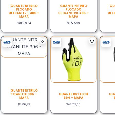
GUANTE NITRILO
GUANTE NITRILO
GU
FLOCADO
FLOCADO
ULTRANITRIL 480 –
ULTRANITRIL 485 –
ULTR
MAPA
MAPA
$
48.359,04
$
9.555,99
GUANTE NITRILO
TITANLITE 396 –
GUANTE KRYTECH
GUA
MAPA
694 – MAPA
$
17.792,79
$
43.629,30