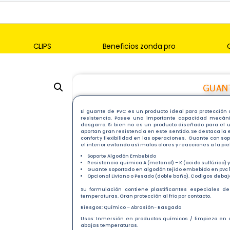
CLIPS
Beneficios zonda pro
GUAN
El guante de PVC es un producto ideal para protección
resistencia. Posee una importante capacidad mecáni
desgarro. Si bien no es un producto diseñado para el uso
aportan gran resistencia en este sentido. Se destaca la 
confort y flexibilidad en las operaciones. Guante con so
el interior evitando así malos olores y reacciones a la piel
Soporte Algodón Embebido
Resistencia quimica A (metanol) – K (acido sulfúrico) y
Guante soportado en algodón tejido embebido en pvc 1
Opcional Liviano o Pesado (doble baño). Codigos debajo
Su formulación contiene plastificantes especiales de
temperaturas. Gran protección al frio por contacto.
Riesgos: Químico – Abrasión- Rasgado
Usos: Inmersión en productos químicos / limpieza en
abajas temperaturas.