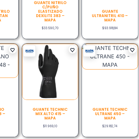
GUANTE NITRILO
C/PUÑO
TRILO
ELASTIZADO
GUANTE
ITAN
DEXILITE 383 –
ULTRANITRIL 410 –
A
MAPA
MAPA
$
33.590,70
$
93.918,84
NO
GUANTE TECHNIC
GUANTE TECHNIC
8 –
MIX ALTO 415 –
ULTRANE 450 –
MAPA
MAPA
$
11.969,10
$
29.182,74