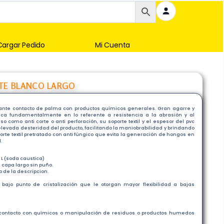
Cargar Pedido
Mi Cuenta
TE BLANCO LARGO
 ante contacto de palma con productos químicos generales. Gran agarre y
ca fundamentalmente en lo referente a resistencia a la abrasión y al
 como anti corte o anti perforación, su soporte textil y el espesor del pvc
elevada desteridad del producto, facilitando la maniobrabilidad y brindando
porte textil pretratado con anti fúngico que evita la generación de hongos en
.
 L (soda caustica)
 capa largo sin puño.
 de la descripcion.
 bajo punto de cristalización que le otorgan mayor flexibilidad a bajas
 contacto con químicos o manipulación de residuos o productos humedos