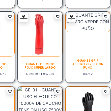
GUANTE GRIP
MICO
GUANTE QUIMICO
ASPERO VERDE CON
GO
ROJO SUPER LARGO
PUÑO
89,45
$
15.216,30
–
$
19.020,39
$
8.577,12