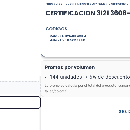
Principales industrias: frigorificos -industria alimenticia.
CERTIFICACION 3121 3608-
CODIGOS:
124121034, LIVIANO 40CM
124121037, PESADO 40CM
Promos por volumen
144 unidades → 5% de descuento
La promo se calcula por el total del producto (suman
talles/colores).
$
10.