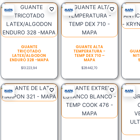
GUANTE
GUANTE ALTA
TRICOTADO
TEMPERATURA -
GUAN
LATEX/ALGODON
TEMP DEX 710 –
NIT
ENDURO 328 -MAPA
MAPA
$
13.223,94
$
28.442,70