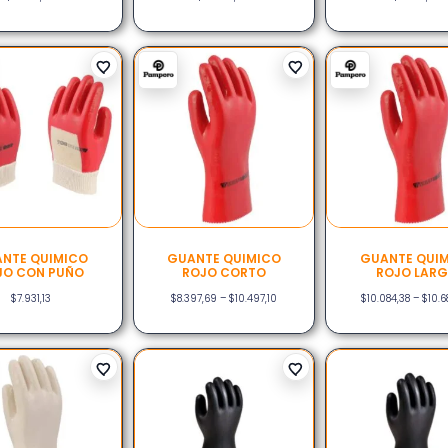
NTE QUIMICO
GUANTE QUIMICO
GUANTE QUI
JO CON PUÑO
ROJO CORTO
ROJO LAR
$
7.931,13
$
8.397,69
–
$
10.497,10
$
10.084,38
–
$
10.6