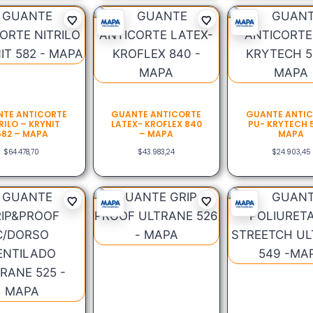
TE ANTICORTE
GUANTE ANTICORTE
GUANTE ANTI
RILO – KRYNIT
LATEX- KROFLEX 840
PU- KRYTECH 
582 – MAPA
– MAPA
MAPA
$
64.478,70
$
43.983,24
$
24.903,45