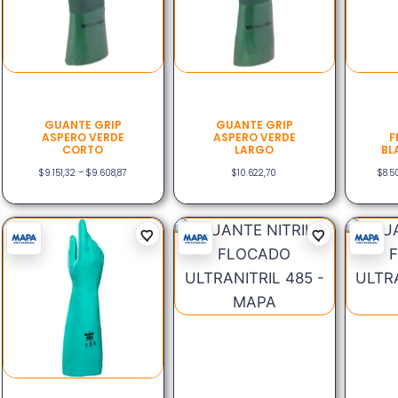
GUANTE GRIP
GUANTE GRIP
ASPERO VERDE
ASPERO VERDE
F
CORTO
LARGO
BL
$
9.151,32
–
$
9.608,87
$
10.622,70
$
8.5