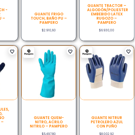
GUANTE TRACTOR –
CH -
ALGODÓN/POLIESTER
R
GUANTE FRIGO
EMBEBIDO LATEX
U –
TOUCH, BAÑO PU –
RUGOZO –
PAMPERO
PAMPERO
$
2.910,60
$
6.930,00
LES,
O,
UÑO
GUANTE QUEM-
GUANTE NITRUR
 –
NITRO, ACRILO
PETROLERO AZUL
NITRILO – PAMPERO
CON PUÑO
$
5.497,80
$
8.002,92