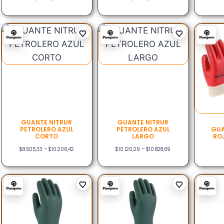
GUANTE NITRUR
GUANTE NITRUR
PETROLERO AZUL
PETROLERO AZUL
GUA
CORTO
LARGO
RO
$
8.505,33
–
$
10.206,42
$
10.120,29
–
$
10.828,69