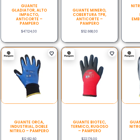
GUANTE
NIT
GLADIATOR, ALTO
GUANTE MINERO,
IMPACTO,
COBERTURA TPR,
ANTICORTE –
ANTICORTE –
EMB
PAMPERO
PAMPERO
$
47.124,00
$
52.668,00
GUANTE ORCA,
GUANTE BIOTEC,
GUAN
INDUSTRIAL, DOBLE
TERMICO, RUGOSO
NITR
NITRILO – PAMPERO
– PAMPERO
$
12.612,60
$
22.176,00