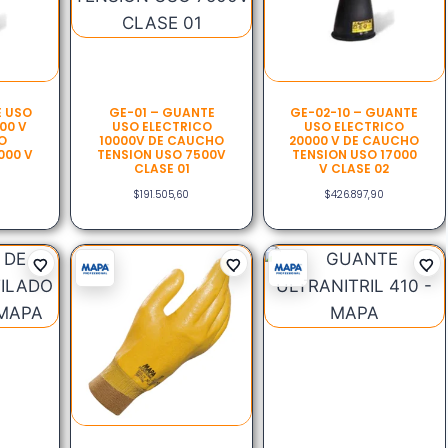
E USO
GE-01 – GUANTE
GE-02-10 – GUANTE
00 V
USO ELECTRICO
USO ELECTRICO
O
10000V DE CAUCHO
20000 V DE CAUCHO
000 V
TENSION USO 7500V
TENSION USO 17000
CLASE 01
V CLASE 02
$
191.505,60
$
426.897,90