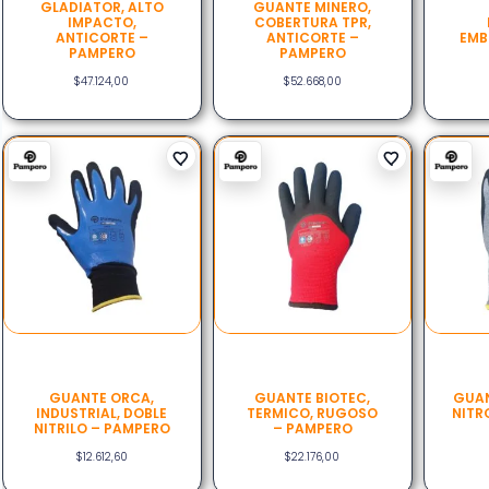
GLADIATOR, ALTO
GUANTE MINERO,
IMPACTO,
COBERTURA TPR,
ANTICORTE –
ANTICORTE –
EMB
PAMPERO
PAMPERO
$
47.124,00
$
52.668,00
GUANTE ORCA,
GUANTE BIOTEC,
GUAN
INDUSTRIAL, DOBLE
TERMICO, RUGOSO
NITR
NITRILO – PAMPERO
– PAMPERO
$
12.612,60
$
22.176,00