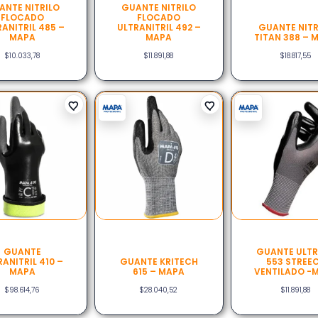
ANTE NITRILO
GUANTE NITRILO
FLOCADO
FLOCADO
ANITRIL 485 –
ULTRANITRIL 492 –
GUANTE NITR
MAPA
MAPA
TITAN 388 – 
$
10.033,78
$
11.891,88
$
18.817,55
GUANTE
GUANTE ULT
RANITRIL 410 –
GUANTE KRITECH
553 STREE
MAPA
615 – MAPA
VENTILADO -
$
98.614,76
$
28.040,52
$
11.891,88