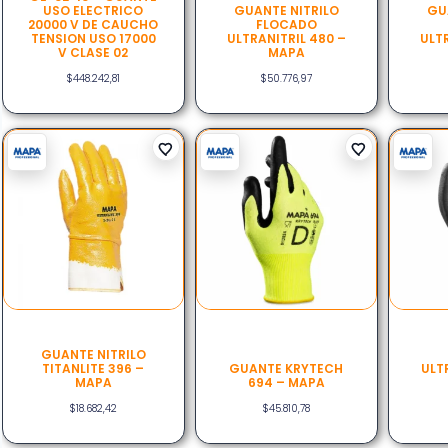
USO ELECTRICO
GUANTE NITRILO
GU
20000 V DE CAUCHO
FLOCADO
TENSION USO 17000
ULTRANITRIL 480 –
ULTR
V CLASE 02
MAPA
$
448.242,81
$
50.776,97
GUANTE NITRILO
TITANLITE 396 –
GUANTE KRYTECH
ULT
MAPA
694 – MAPA
$
18.682,42
$
45.810,78