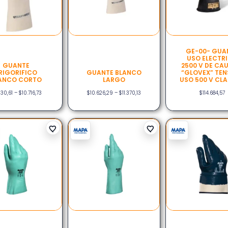
GE-00- GUA
USO ELECTR
GUANTE
2500 V DE CA
RIGORIFICO
GUANTE BLANCO
“GLOVEX” TEN
ANCO CORTO
LARGO
USO 500 V CLA
930,61
–
$
10.716,73
$
10.626,29
–
$
11.370,13
$
114.684,57