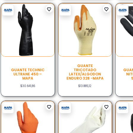
GUANTE
GUANTE TECHNIC
TRICOTADO
GUAN
ULTRANE 450 –
LATEX/ALGODON
NIT
MAPA
ENDURO 328 -MAPA
$
30.641,86
$
13.885,12