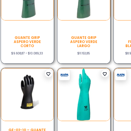
GUANTE GRIP
GUANTE GRIP
ASPERO VERDE
ASPERO VERDE
F
CORTO
LARGO
BL
$
9.608,87
–
$
10.089,33
$
11.153,85
$
8.
GE-02-10 – GUANTE