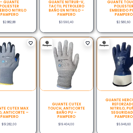
– GUANTE
GUANTE NITRUR-V,
GUANTE TOU
POLIESTER
TACTIL PETROLERO
POLIESTE
EBIDO NITRILO
BAÑO EN NITRILO –
EMBEBIDO P
PAMPERO
PAMPERO
PAMPERO
$
2.882,88
$
3.590,40
$
2.580,60
GUANTE HERCU
GUANTE CUTEX
REFORZAD
TE CUTEX MAX
TOUCH, ANTICORTE
NITRILO, P
O, ANTICORTE –
BAÑO PU –
SEGURIDAD
PAMPERO
PAMPERO
PAMPERO
$
51.282,00
$
19.404,00
$
5.946,60