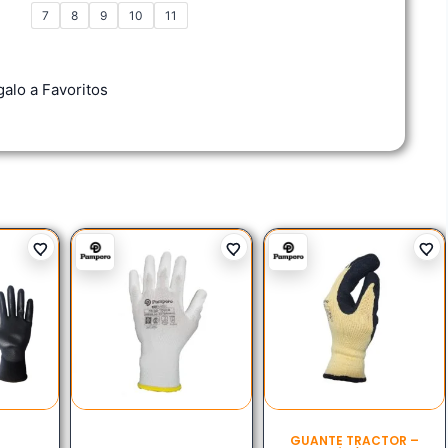
7
8
9
10
11
alo a Favoritos
GUANTE TRACTOR –