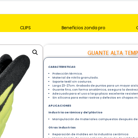
CLIPS
Beneficios zonda pro
GUANTE ALTA TEMP
CARACTERISTICAS:
Protección térmica.
Material de nitrilo granulado.
Soporte textil sin costuras.
Largo 23-27cm. Grabado de puntos para un mayor aisla
Guante fino, con forma anatómica, asegura la destre
Adecuado para el uso a largo plazo: excelente resisten
Sin silicona para evitar rastros y defectos en chapas me
APLICACIONES
Industria cerámica y del plástico
Manipulación de materiales compuestos después de 
Otras industrias
Reparación de moldes en la industria cerámica