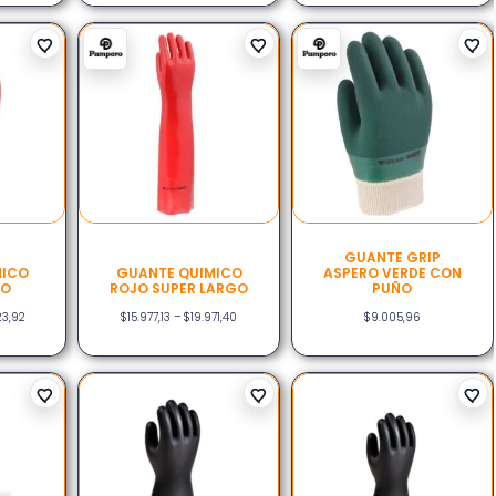
GUANTE GRIP
MICO
GUANTE QUIMICO
ASPERO VERDE CON
GO
ROJO SUPER LARGO
PUÑO
223,92
$
15.977,13
–
$
19.971,40
$
9.005,96