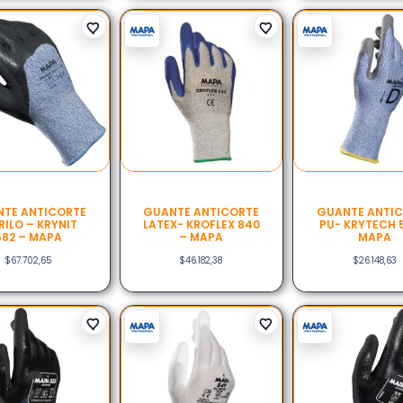
TE ANTICORTE
GUANTE ANTICORTE
GUANTE ANTI
RILO – KRYNIT
LATEX- KROFLEX 840
PU- KRYTECH 
582 – MAPA
– MAPA
MAPA
$
67.702,65
$
46.182,38
$
26.148,63