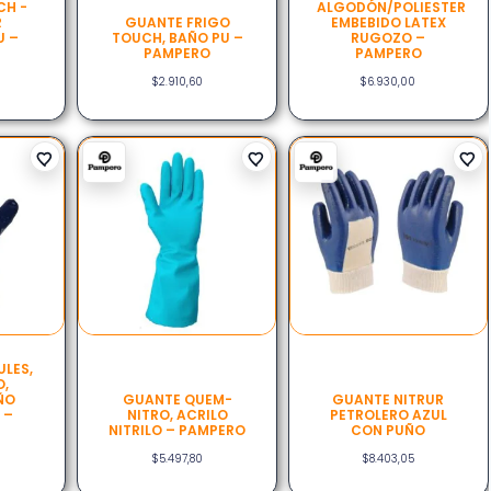
CH -
ALGODÓN/POLIESTER
R
GUANTE FRIGO
EMBEBIDO LATEX
U –
TOUCH, BAÑO PU –
RUGOZO –
PAMPERO
PAMPERO
$
2.910,60
$
6.930,00
LES,
O,
UÑO
GUANTE QUEM-
GUANTE NITRUR
 –
NITRO, ACRILO
PETROLERO AZUL
NITRILO – PAMPERO
CON PUÑO
$
5.497,80
$
8.403,05