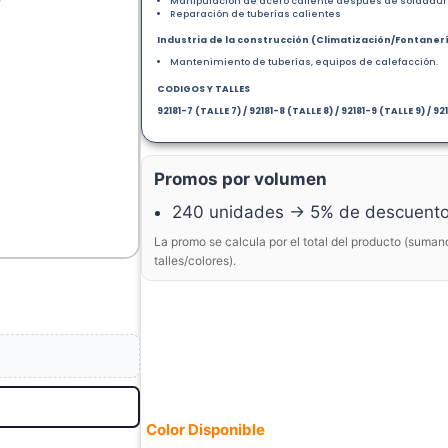
Manipulación de acero caliente después de soldadu
Reparación de tuberías calientes
Industria de la construcción (Climatización/Fontaner
Mantenimiento de tuberías, equipos de calefacción.
CODIGOS Y TALLES
92181-7 (TALLE 7) / 92181-8 (TALLE 8) / 92181-9 (TALLE 9) / 921
Promos por volumen
240 unidades → 5% de descuent
La promo se calcula por el total del producto (suman
talles/colores).
Color Disponible