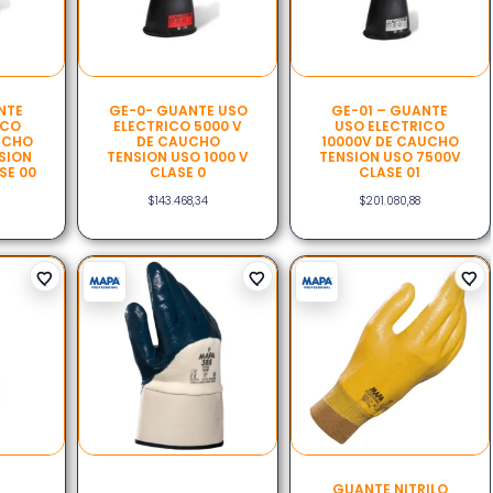
NTE
GE-0- GUANTE USO
GE-01 – GUANTE
ICO
ELECTRICO 5000 V
USO ELECTRICO
UCHO
DE CAUCHO
10000V DE CAUCHO
SION
TENSION USO 1000 V
TENSION USO 7500V
SE 00
CLASE 0
CLASE 01
$
143.468,34
$
201.080,88
GUANTE NITRILO