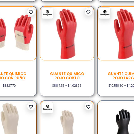
NTE QUIMICO
GUANTE QUIMICO
GUANTE QUI
JO CON PUÑO
ROJO CORTO
ROJO LAR
$
8.327,70
$
8.817,56
–
$
11.021,96
$
10.588,60
–
$
11.