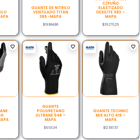
C/PUÑO
GUANTE DE NITRILO
ELASTIZADO
ILO
VENTILADO TITAN
DEXILITE 383 –
MAPA
385 -MAPA
MAPA
$
19.864,86
$
35.270,25
GUANTE
RANE
POLIURETANO
GUANTE TECHNIC
CH
ULTRANE 548 –
MIX ALTO 415 –
MAPA
MAPA
MAPA
$
5.101,34
$
12.567,57