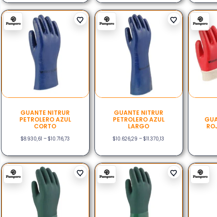
GUANTE NITRUR
GUANTE NITRUR
PETROLERO AZUL
PETROLERO AZUL
GUA
CORTO
LARGO
RO
$
8.930,61
–
$
10.716,73
$
10.626,29
–
$
11.370,13