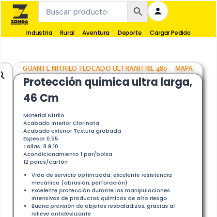
Industria
Rural
Aventura
Deporte
Cargar Pedido
GUANTE NITRILO FLOCADO ULTRANITRIL 480 – MAPA
Protección química ultra larga,
46 Cm
Material Nitrilo
Acabado interior Clorinata
Acabado exterior Textura grabada
Espesor 0.55
Tallas 8 9 10
Acondicionamiento 1 par/bolsa
12 pares/cartón
Vida de servicio optimizada: excelente resistencia
mecánica (abrasión, perforación)
Excelente protección durante las manipulaciones
intensivas de productos químicos de alto riesgo
Buena prensión de objetos resbaladizos, gracias al
relieve antideslizante