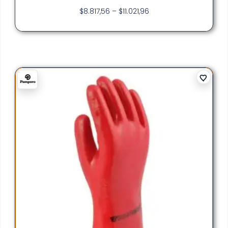
$
8.817,56
–
$
11.021,96