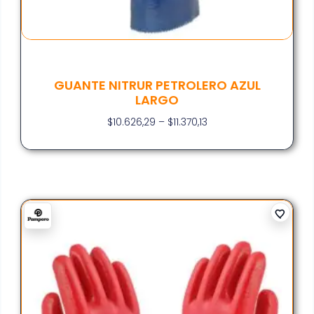
GUANTE NITRUR PETROLERO AZUL
LARGO
$
10.626,29
–
$
11.370,13