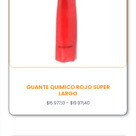
GUANTE QUIMICO ROJO SUPER
LARGO
$
15.977,13
–
$
19.971,40