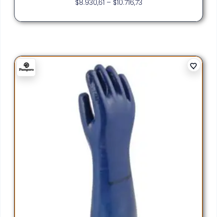
$
8.930,61
–
$
10.716,73