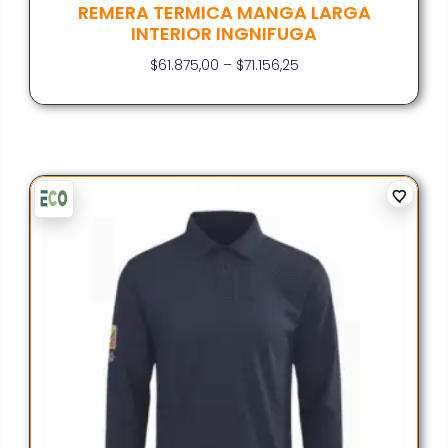
REMERA TERMICA MANGA LARGA
INTERIOR INGNIFUGA
$
61.875,00
–
$
71.156,25