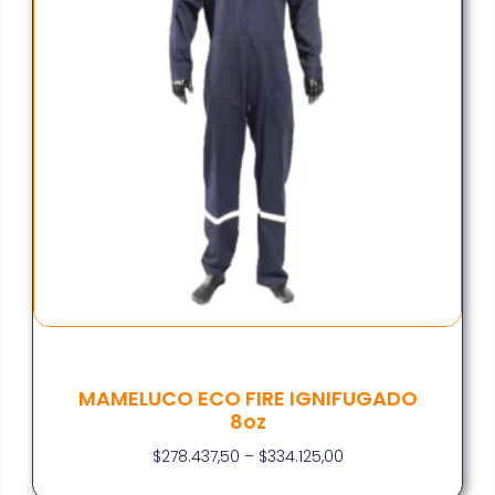
MAMELUCO ECO FIRE IGNIFUGADO
8oz
$
278.437,50
–
$
334.125,00