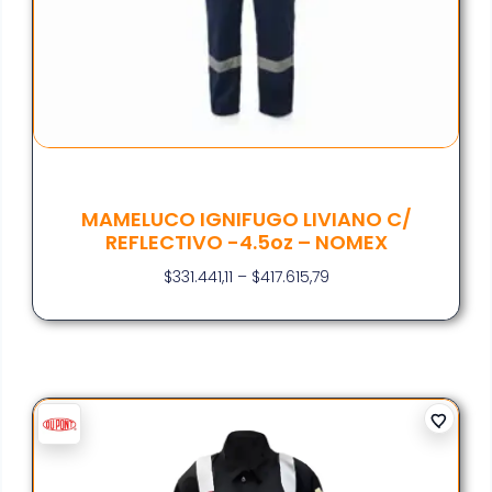
MAMELUCO IGNIFUGO LIVIANO C/
REFLECTIVO -4.5oz – NOMEX
$
331.441,11
–
$
417.615,79