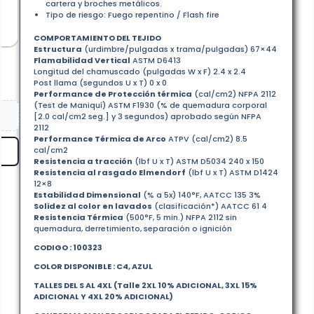
cartera y broches metálicos.
Tipo de riesgo: Fuego repentino / Flash fire
COMPORTAMIENTO DEL TEJIDO
Estructura
(urdimbre/pulgadas x trama/pulgadas) 67×44
Flamabilidad Vertical
ASTM D6413
Longitud del chamuscado (pulgadas W x F) 2.4 x 2.4
Post llama (segundos U x T) 0 x 0
Performance de Protección térmica
(cal/cm2) NFPA 2112
(Test de Maniquí) ASTM F1930 (% de quemadura corporal
[2.0 cal/cm2 seg.] y 3 segundos) aprobado según NFPA
2112
Performance Térmica de Arco
ATPV (cal/cm2) 8.5
cal/cm2
Resistencia a tracción
(lbf U x T) ASTM D5034 240 x 150
Resistencia al rasgado Elmendorf
(lbf U x T) ASTM D1424
12×8
Estabilidad Dimensional
(% a 5x) 140°F, AATCC 135 3%
Solidez al color en lavados
(clasificación*) AATCC 61 4
Resistencia Térmica
(500°F, 5 min.) NFPA 2112 sin
quemadura, derretimiento, separación o ignición
CODIGO : 100323
COLOR DISPONIBLE : C4, AZUL
TALLES DEL S AL 4XL (Talle 2XL 10% ADICIONAL, 3XL 15%
ADICIONAL Y 4XL 20% ADICIONAL)