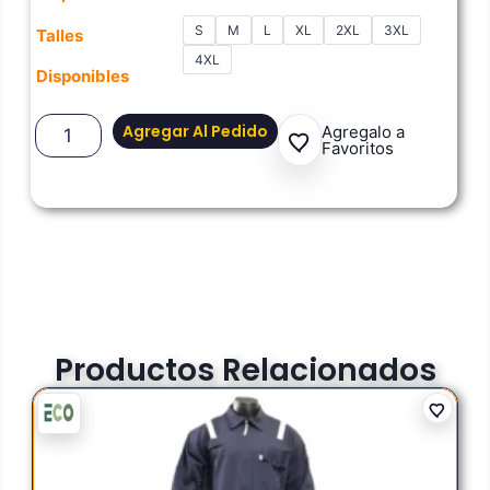
S
M
L
XL
2XL
3XL
Talles
4XL
Disponibles
Agregar Al Pedido
Agregalo a
Favoritos
Productos Relacionados