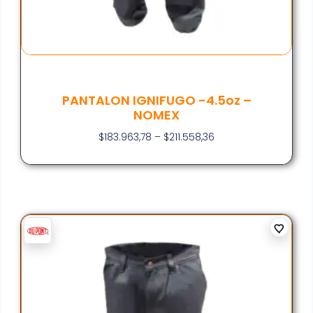
PANTALON IGNIFUGO -4.5oz –
NOMEX
$
183.963,78
–
$
211.558,36