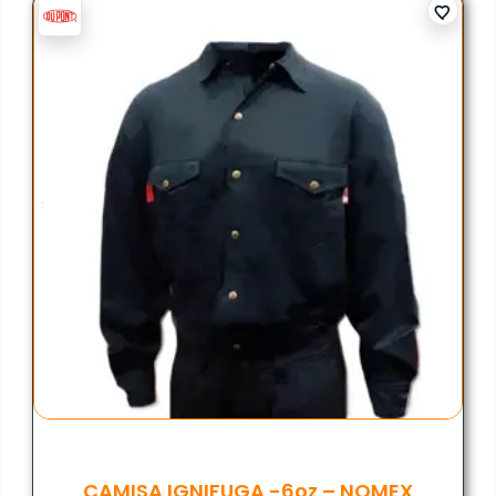
CAMISA IGNIFUGA -6oz – NOMEX