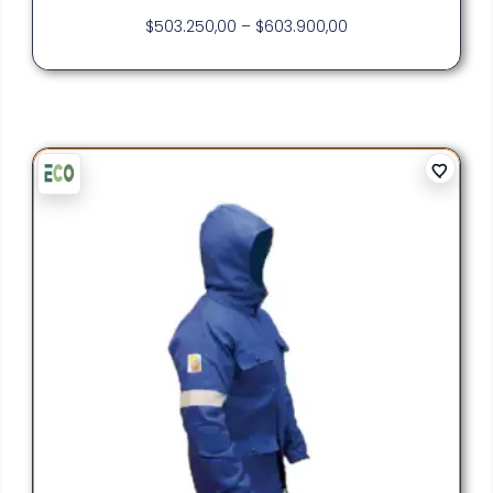
$
503.250,00
–
$
603.900,00