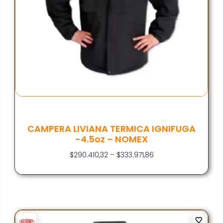
CAMPERA LIVIANA TERMICA IGNIFUGA
-4.5oz – NOMEX
$
290.410,32
–
$
333.971,86