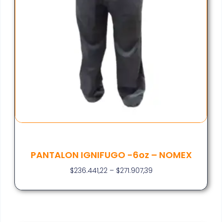
PANTALON IGNIFUGO -6oz – NOMEX
$
236.441,22
–
$
271.907,39