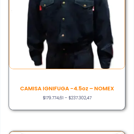
CAMISA IGNIFUGA -4.5oz – NOMEX
$
179.774,61
–
$
237.302,47