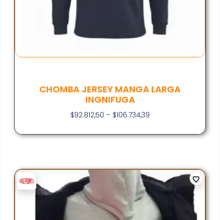
CHOMBA JERSEY MANGA LARGA
INGNIFUGA
$
92.812,50
–
$
106.734,39