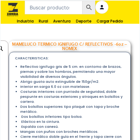
Industria
Rural
Aventura
Deporte
Cargar Pedido
MAMELUCO TERMICO IGNIFUGO C/ REFLECTIVOS -6oz –
NOMEX
CARACTERISTICAS:
Reflectivo ignifugo gris de 5 cm. en contorno de brazos,
piernas y sobre los hombros, permitiendo una mayor
visibilidad de diversos ángulos.
Abrigo guata auto extinguible de 150gr/m2.
Interior en sarga 6.0 oz con matelasse.
Costuras interiores con puntada de seguridad, doble
pespunte en costuras exteriores y atraques en bolsillos y
cartera.
Dos bolsillos superiores tipo plaqué con tapa y broche
metálico.
Dos bolsillos inferiores tipo bolsa.
Elástico en la cintura.
Espalda con canesú.
Mangas con puños con broches metálicos.
Cierre metálico doble guía en el frente y tapa cierre con