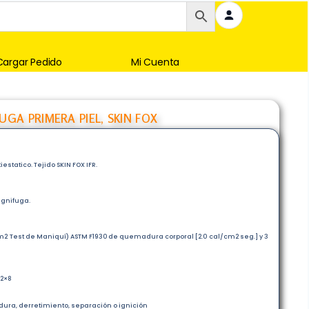
Cargar Pedido
Mi Cuenta
UGA PRIMERA PIEL, SKIN FOX
statico. Tejido SKIN FOX IFR.
ignifuga.
m2 Test de Maniquí) ASTM F1930 de quemadura corporal [2.0 cal/cm2 seg.] y 3
12×8
adura, derretimiento, separación o ignición