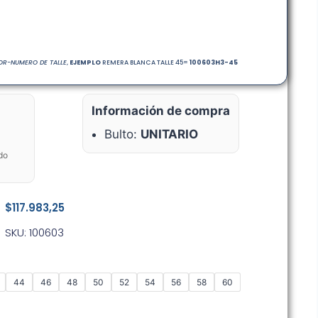
R-NUMERO DE TALLE
,
EJEMPLO
REMERA BLANCA TALLE 45=
100603
H3-45
Información de compra
Bulto:
UNITARIO
do
$
117.983,25
SKU: 100603
44
46
48
50
52
54
56
58
60