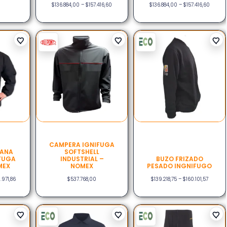
0
$
136.884,00
–
$
157.416,60
$
136.884,00
–
$
157.416,60
CAMPERA IGNIFUGA
IANA
SOFTSHELL
FUGA
INDUSTRIAL –
BUZO FRIZADO
MEX
NOMEX
PESADO INGNIFUGO
.971,86
$
537.768,00
$
139.218,75
–
$
160.101,57