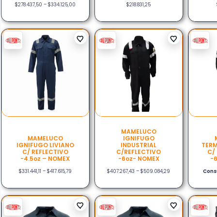
$
278.437,50
–
$
334.125,00
$
218.831,25
MAMELUCO
MAMELUCO
IGNIFUGO
IGNIFUGO LIVIANO
INDUSTRIAL
TERM
C/ REFLECTIVO
C/REFLECTIVO
C/
-4.5oz – NOMEX
-6oz- NOMEX
-
$
331.441,11
–
$
417.615,79
$
407.267,43
–
$
509.084,29
Consu