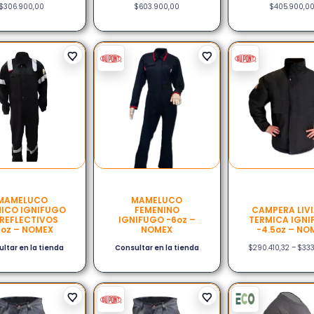
$
306.900,00
$
603.900,00
$
405.900,0
MAMELUCO
MAMELUCO
ICO IGNIFUGO
FEMENINO
CAMPERA LIV
 REFLECTIVOS
IGNIFUGO -6oz –
TERMICA IGNI
6oz – NOMEX
NOMEX
-4.5oz – NO
ltar en la tienda
Consultar en la tienda
$
290.410,32
–
$
333