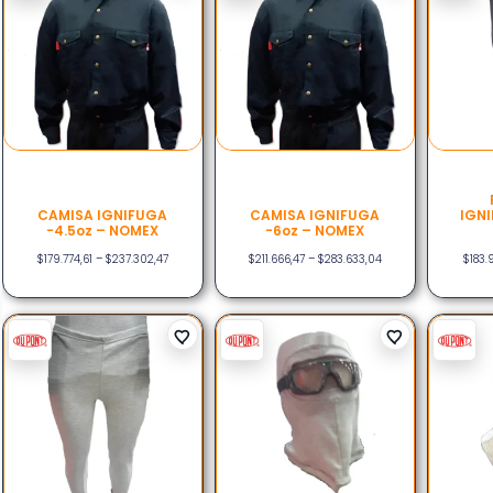
CAMISA IGNIFUGA
CAMISA IGNIFUGA
IGNI
-4.5oz – NOMEX
-6oz – NOMEX
$
179.774,61
–
$
237.302,47
$
211.666,47
–
$
283.633,04
$
183.