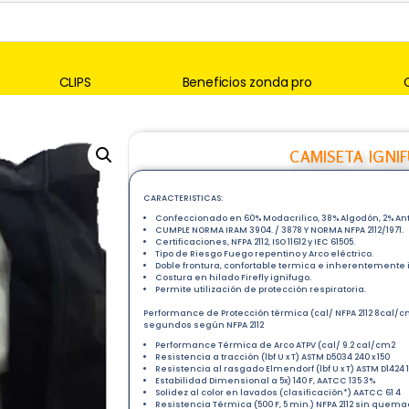
CLIPS
Beneficios zonda pro
CAMISETA IGNIF
CARACTERISTICAS:
Confeccionado en 60% Modacrilico, 38% Algodón, 2% Antie
CUMPLE NORMA IRAM 3904. / 3878 Y NORMA NFPA 2112/1971.
Certificaciones, NFPA 2112, ISO 11612 y IEC 61505.
Tipo de Riesgo Fuego repentino y Arco eléctrico.
Doble frontura, confortable termica e inherentemente 
Costura en hilado Firefly ignifugo.
Permite utilización de protección respiratoria.
Performance de Protección térmica (cal/ NFPA 2112 8cal/c
segundos según NFPA 2112
Performance Térmica de Arco ATPV (cal/ 9.2 cal/cm2
Resistencia a tracción (lbf U x T) ASTM D5034 240 x 150
Resistencia al rasgado Elmendorf (lbf U x T) ASTM D1424 
Estabilidad Dimensional a 5x) 140 F, AATCC 135 3%
Solidez al color en lavados (clasificación*) AATCC 61 4
Resistencia Térmica (500 F, 5 min.) NFPA 2112 sin quem