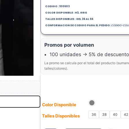
CODIGO : 100603
COLOR DISPONIBLE : H3, GRIS
TALLES DISPONIBLES : DEL 36 AL 66
CONFORMACION DE CODIGO PARA EL PEDIDO:
CODIGO-COLO
Promos por volumen
100 unidades → 5% de descuento
La promo se calcula por el total del producto (suman
talles/colores).
Color Disponible
36
38
40
42
Talles Disponibles