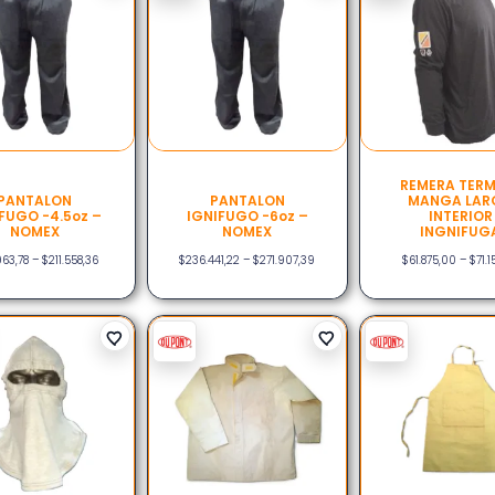
REMERA TER
PANTALON
PANTALON
MANGA LAR
FUGO -4.5oz –
IGNIFUGO -6oz –
INTERIOR
NOMEX
NOMEX
INGNIFUG
963,78
–
$
211.558,36
$
236.441,22
–
$
271.907,39
$
61.875,00
–
$
71.