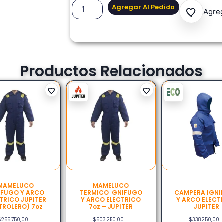
Agregar Al Pedido
Agreg
Productos Relacionados
MAMELUCO
MAMELUCO
IFUGO Y ARCO
TERMICO IGNIFUGO
CAMPERA IGN
TRICO JUPITER
Y ARCO ELECTRICO
Y ARCO ELECT
TROLERO) 7oz
7oz – JUPITER
JUPITER
$
255.750,00
–
$
503.250,00
–
$
338.250,00