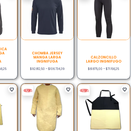
MICA
GA
CHOMBA JERSEY
MANGA LARGA
CALZONCILLO
A
INGNIFUGA
LARGO INGNIFUGO
156,25
$
92.812,50
–
$
106.734,39
$
61.875,00
–
$
71.156,25