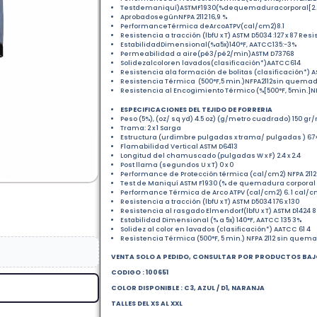
Testdemaniquí)ASTMF1930(%dequemaduracorporal[2.
AprobadosegúnNFPA 2112 16,9 %
PerformanceTérmica deArcoATPV(cal/cm2)8.1
Resistencia a tracción (lbfU x T) ASTM D5034 :127 x 87 Re
EstabilidadDimensional(%a5x)140°F, AATCC135:-3%
Permeabilidad a aire(pé3/pé2/min)ASTM D73768
Solidezalcoloren lavados(clasificación*)AATCC614
Resistencia ala formación de bolitas (clasificación*) 
Resistencia Térmica (500°F,5 min.)NFPA2112sin quemad
Resistencia al Encogimiento Térmico (%[500°F, 5min.]NFP
ESPECIFICACIONES DEL TEJIDO DE FORRERIA
Peso (5%), (oz/ sq yd) 4.5 oz) (g/metro cuadrado) 150 gr
Trama: 2 x 1 Sarga
Estructura (urdimbre pulgadas x trama/ pulgadas ) 67
Flamabilidad Vertical ASTM D6413
Longitud del chamuscado (pulgadas W x F) 2.4 x 2.4
Post llama (segundos U x T) 0 x 0
Performance de Protección térmica (cal/cm2) NFPA 2112
Test de Maniquí ASTM F1930 (% de quemadura corporal 
Performance Térmica de Arco ATPV (cal/cm2) 6. 1 cal/
Resistencia a tracción (lbfU x T) ASTM D5034 176 x 130
Resistencia al rasgado Elmendorf(lbfU x T) ASTM D1424 8 
Estabilidad Dimensional (% a 5x) 140°F, AATCC 135 3%
Solidez al color en lavados (clasificación*) AATCC 61 4
Resistencia Térmica (500°F, 5 min.) NFPA 2112 sin quem
VENTA SOLO A PEDIDO, CONSULTAR POR PRODUCTOS BAJ
CODIGO : 100651
COLOR DISPONIBLE : C3, AZUL / D1, NARANJA
TALLES DEL XS AL XXL