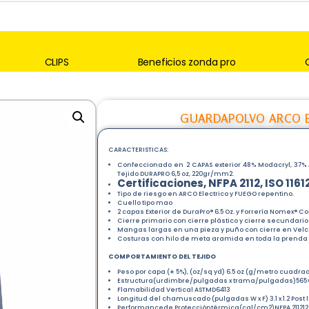
CLIPS
Beneficios zonda pro
GUARDAPOLVO ARCO EL
CARACTERISTICAS:
Confeccionado en 2 CAPAS exterior 48% Modacryl, 37% Al
Tejido DURAPRO 6,5 oz, 220gr/mm2.
Certificaciones, NFPA 2112, ISO 1161
Tipo de riesgo en ARCO Electrico y FUEGO repentino.
Cuello tipo mao
2 capas Exterior de DuraPro® 6.5 Oz. y Forrería Nomex® Com
Cierre primario con cierre plástico y cierre secundari
Mangas largas en una pieza y puño con cierre en Velc
Costuras con hilo de meta aramida en toda la prenda
COMPORTAMIENTO DEL TEJIDO
Peso por capa (± 5%), (oz/sq yd) 6.5 oz (g/metro cuadrad
Estructura(urdimbre/pulgadas x trama/pulgadas)565
Flamabilidad Vertical ASTMD6413
Longitud del chamuscado (pulgadas W x F) 3.1 x 1.2 Po
Performancede Proteccióntérmica(cal/cm2)NFPA 211212