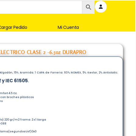
Cargar Pedido
Mi Cuenta
ECTRICO CLASE 2 -6.5oz DURAPRO
godón, 15% Aramida. 1 CAPA de Forreria: 93% NOMEX, 5% Kevlar, 2% Antistatic.
2 y IEC 61505
.
fort 4.5 Oz.
o con broches plásticos
ro
o) 220 gr/m2 Trama: 2 x 1 Sarga
×388
st llama(segundosUxT)0x0