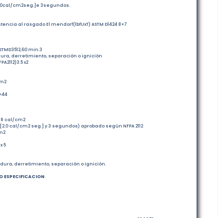
0cal/cm2seg.]e 3segundos.
sistencia al rasgado El mendorf(lbfUxT) ASTM D1424 8×7
ASTMD3512,60 min.3
ura, derretimiento, separación o ignición
A2112)3.5 x2
/m2
×44
 8 cal/cm2
[2.0 cal/cm2 seg.] y 3 segundos) aprobado según NFPA 2112
cm2
x 5
adura, derretimiento, separación o ignición.
O ESPECIFICACION