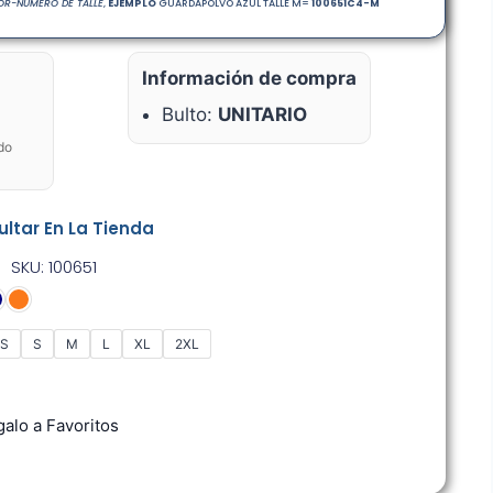
R-NUMERO DE TALLE
,
EJEMPLO
GUARDAPOLVO AZUL TALLE M=
100651
C4
-M
Información de compra
Bulto:
UNITARIO
do
ltar En La Tienda
SKU: 100651
S
S
M
L
XL
2XL
alo a Favoritos