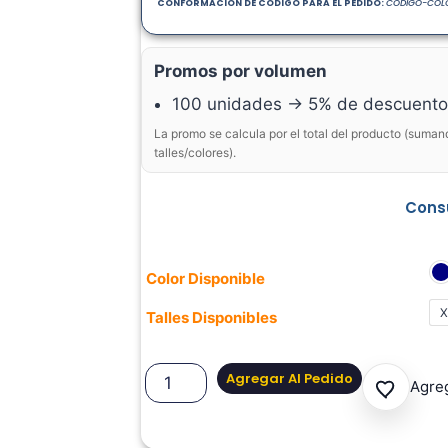
CONFORMACION DE CODIGO PARA EL PEDIDO:
CODIGO-COLO
Promos por volumen
100 unidades → 5% de descuento
La promo se calcula por el total del producto (suman
talles/colores).
Consu
Color Disponible
X
Talles Disponibles
Agregar Al Pedido
Agreg