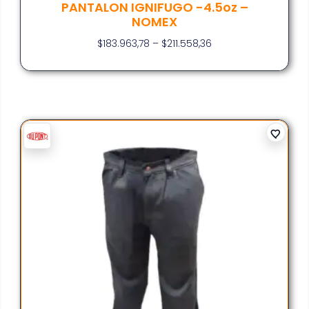
PANTALON IGNIFUGO -4.5oz –
NOMEX
$
183.963,78
–
$
211.558,36