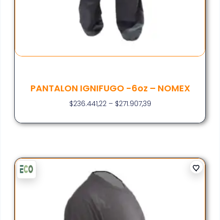
PANTALON IGNIFUGO -6oz – NOMEX
$
236.441,22
–
$
271.907,39