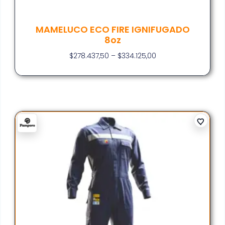
MAMELUCO ECO FIRE IGNIFUGADO
8oz
$
278.437,50
–
$
334.125,00