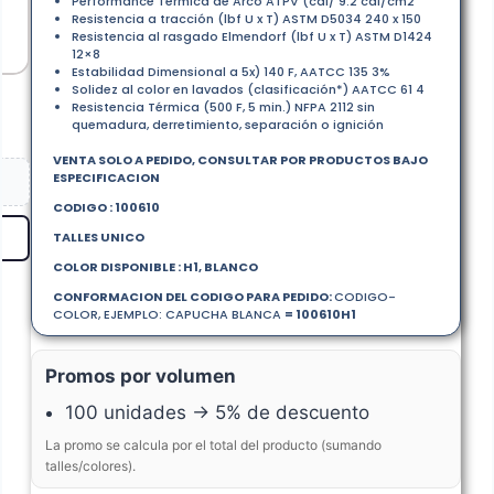
Performance Térmica de Arco ATPV (cal/ 9.2 cal/cm2
Resistencia a tracción (lbf U x T) ASTM D5034 240 x 150
Resistencia al rasgado Elmendorf (lbf U x T) ASTM D1424
12×8
Estabilidad Dimensional a 5x) 140 F, AATCC 135 3%
Solidez al color en lavados (clasificación*) AATCC 61 4
Resistencia Térmica (500 F, 5 min.) NFPA 2112 sin
quemadura, derretimiento, separación o ignición
VENTA SOLO A PEDIDO, CONSULTAR POR PRODUCTOS BAJO
ESPECIFICACION
CODIGO : 100610
TALLES UNICO
COLOR DISPONIBLE : H1, BLANCO
CONFORMACION DEL CODIGO PARA PEDIDO:
CODIGO-
COLOR, EJEMPLO: CAPUCHA BLANCA
= 100610H1
Promos por volumen
100 unidades → 5% de descuento
La promo se calcula por el total del producto (sumando
talles/colores).