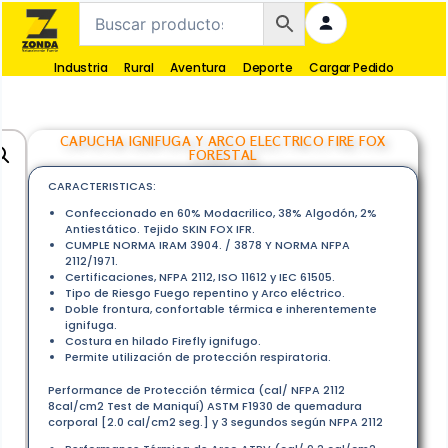
Industria
Rural
Aventura
Deporte
Cargar Pedido
CAPUCHA IGNIFUGA Y ARCO ELECTRICO FIRE FOX
FORESTAL
CARACTERISTICAS:
Confeccionado en 60% Modacrilico, 38% Algodón, 2%
Antiestático. Tejido SKIN FOX IFR.
CUMPLE NORMA IRAM 3904. / 3878 Y NORMA NFPA
2112/1971.
Certificaciones, NFPA 2112, ISO 11612 y IEC 61505.
Tipo de Riesgo Fuego repentino y Arco eléctrico.
Doble frontura, confortable térmica e inherentemente
ignifuga.
Costura en hilado Firefly ignifugo.
Permite utilización de protección respiratoria.
Performance de Protección térmica (cal/ NFPA 2112
8cal/cm2 Test de Maniquí) ASTM F1930 de quemadura
corporal [2.0 cal/cm2 seg.] y 3 segundos según NFPA 2112