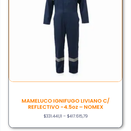
MAMELUCO IGNIFUGO LIVIANO C/
REFLECTIVO -4.5oz – NOMEX
$
331.441,11
–
$
417.615,79