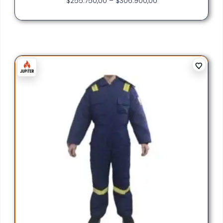
$
255.750,00
–
$
306.900,00