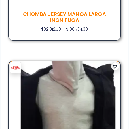
CHOMBA JERSEY MANGA LARGA
INGNIFUGA
$
92.812,50
–
$
106.734,39