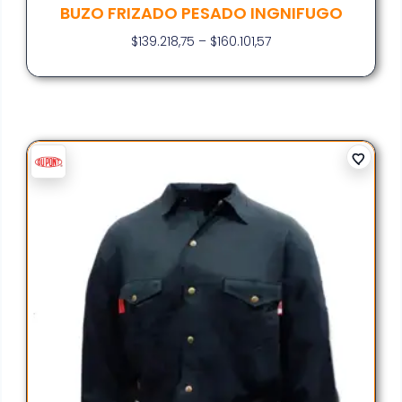
BUZO FRIZADO PESADO INGNIFUGO
$
139.218,75
–
$
160.101,57