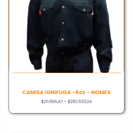
CAMISA IGNIFUGA -6oz – NOMEX
$
211.666,47
–
$
283.633,04