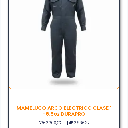
MAMELUCO ARCO ELECTRICO CLASE 1
-6.5oz DURAPRO
$
362.309,07
–
$
452.886,32