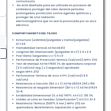
cortocircuito.
No está diseñada para ser utilizada en procesos de
soldadura, proteger del calor durante períodos
prolongados, protección contra agentes químicos y
proteger de otra radiación
electromagnética que no sea la provocada por un arco
eléctrico.
COMPORTAMIENTO DEL TEJIDO
Estructura (urdimbre/pulgadas x trama/pulgadas)
67×44
Flamabilidad Vertical ASTM D6413
Longitud del chamuscado (pulgadas W x F) 2.4 x 2.4
Post llama (segundos U x T) 0 x 0
Performance de Protección térmica (cal/cm2) NFPA 2112
Test de Maniquí ASTM F1930 (% de quemadura corporal
[2.0 cal/cm2 seg.] y 3 segundos) aprobado
según NFPA 2112
Performance Térmica de Arco ATPV (cal/cm2) 8.5
cal/cm2
Resistencia a tracción (lbf U x T) ASTM D5034 240 x 150
Resistencia al rasgado Elmendorf (lbf U x T) ASTM D1424
12×8
Estabilidad Dimensional (% a 5x) 140°F, AATCC 135 3%
Solidez al color en lavados (clasificación*) AATCC 61 4
Resistencia Térmica (500°F, 5 min.) NFPA 2112 sin
quemadura, derretimiento, separación o ignición