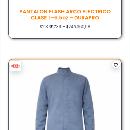
PANTALON FLASH ARCO ELECTRICO
CLASE 1 -6.5oz – DURAPRO
$
213.357,39
–
$
245.360,98