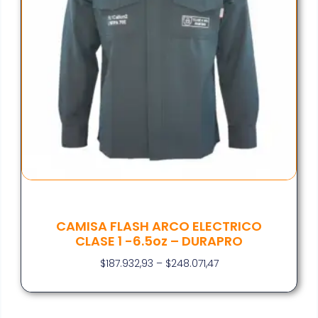
CAMISA FLASH ARCO ELECTRICO
CLASE 1 -6.5oz – DURAPRO
$
187.932,93
–
$
248.071,47