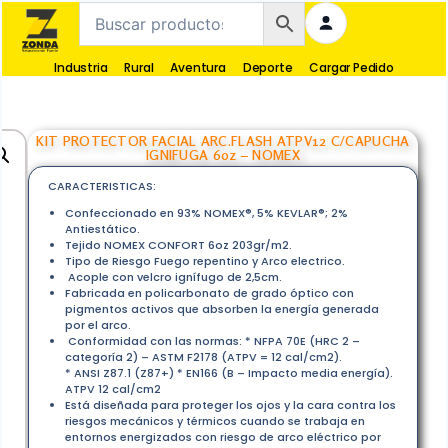
Industria
Rural
Aventura
Deporte
Cargar Pedido
KIT PROTECTOR FACIAL ARC.FLASH ATPV12 C/CAPUCHA
IGNIFUGA 6oz – NOMEX
CARACTERISTICAS:
Confeccionado en 93% NOMEX®, 5% KEVLAR®; 2%
Antiestático.
Tejido NOMEX CONFORT 6oz 203gr/m2.
Tipo de Riesgo Fuego repentino y Arco electrico.
Acople con velcro ignífugo de 2,5cm.
Fabricada en policarbonato de grado óptico con
pigmentos activos que absorben la energía generada
por el arco.
Conformidad con las normas: * NFPA 70E (HRC 2 –
categoría 2) – ASTM F2178 (ATPV = 12 cal/cm2).
* ANSI Z87.1 (Z87+) * EN166 (B – Impacto media energía).
ATPV 12 cal/cm2
Está diseñada para proteger los ojos y la cara contra los
riesgos mecánicos y térmicos cuando se trabaja en
entornos energizados con riesgo de arco eléctrico por