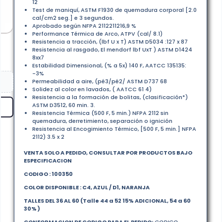
12
Test de maniquí, ASTM F1930 de quemadura corporal [2.0
cal/cm2 seg.] e 3 segundos.
Aprobado según NFPA 2112211216,9 %
Performance Térmica de Arco, ATPV (cal/ 8.1)
Resistencia a tracción, (lbf U x T) ASTM D5034 :127 x 87
Resistencia al rasgado, El mendorf lbf UxT ) ASTM D1424
8xx7
Estabilidad Dimensional, (% a 5x) 140 F, AATCC 135135:
-3%
Permeabilidad a aire, (pé3/pé2/ ASTM D737 68
Solidez al color en lavados, ( AATCC 61 4)
Resistencia a la formación de bolitas, (clasificación*)
ASTM D3512, 60 min. 3.
Resistencia Térmica (500 F, 5 min.) NFPA 2112 sin
quemadura, derretimiento, separación o ignición
Resistencia al Encogimiento Térmico, [500 F, 5 min.] NFPA
2112) 3.5 x 2
VENTA SOLO A PEDIDO, CONSULTAR POR PRODUCTOS BAJO
ESPECIFICACION
CODIGO : 100350
COLOR DISPONIBLE : C4, AZUL / D1, NARANJA
TALLES DEL 36 AL 60 (Talle 44 a 52 15% ADICIONAL, 54 a 60
30% )