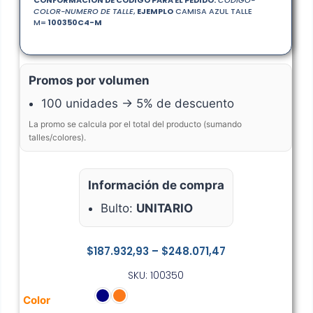
CONFORMACION DE CODIGO PARA EL PEDIDO:
CODIGO-
COLOR-NUMERO DE TALLE
,
EJEMPLO
CAMISA AZUL TALLE
M=
100350
C4
-M
Promos por volumen
100 unidades → 5% de descuento
La promo se calcula por el total del producto (sumando
talles/colores).
Información de compra
Bulto:
UNITARIO
$
187.932,93
–
$
248.071,47
SKU: 100350
Color