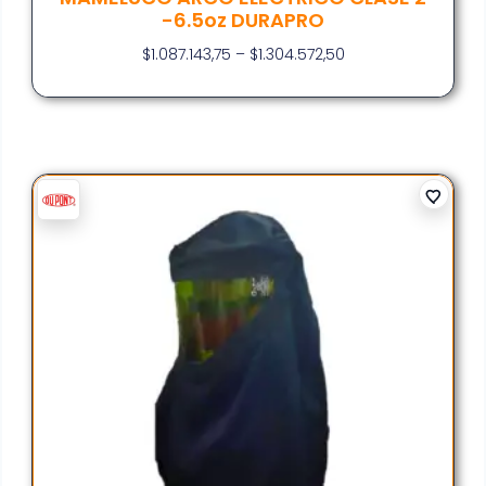
-6.5oz DURAPRO
$
1.087.143,75
–
$
1.304.572,50