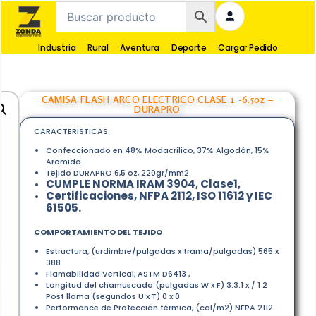
Industria
Rural
Aventura
Deporte
Cargar Pedido
CAMISA FLASH ARCO ELECTRICO CLASE 1 -6.5oz –
DURAPRO
CARACTERISTICAS:
Confeccionado en 48% Modacrilico, 37% Algodón, 15%
Aramida.
Tejido DURAPRO 6,5 oz, 220gr/mm2.
CUMPLE NORMA IRAM 3904, Clase1,
Certificaciones, NFPA 2112, ISO 11612 y IEC
61505.
COMPORTAMIENTO DEL TEJIDO
Estructura, (urdimbre/pulgadas x trama/pulgadas) 565 x
388
Flamabilidad Vertical, ASTM D6413 ,
Longitud del chamuscado (pulgadas W x F) 3.3.1 x / 1 2
Post llama (segundos U x T) 0 x 0
Performance de Protección térmica, (cal/m2) NFPA 2112