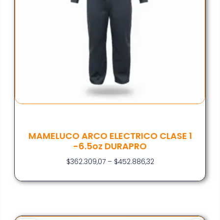
MAMELUCO ARCO ELECTRICO CLASE 1
-6.5oz DURAPRO
$
362.309,07
–
$
452.886,32