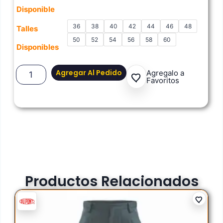
Disponible
36
38
40
42
44
46
48
Talles
50
52
54
56
58
60
Disponibles
Agregar Al Pedido
Agregalo a
Favoritos
Productos Relacionados