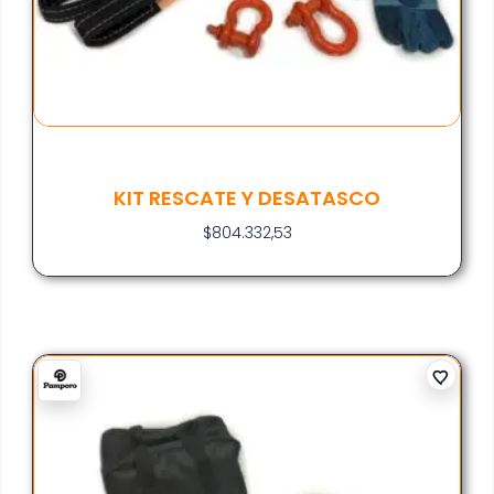
KIT RESCATE Y DESATASCO
$
804.332,53