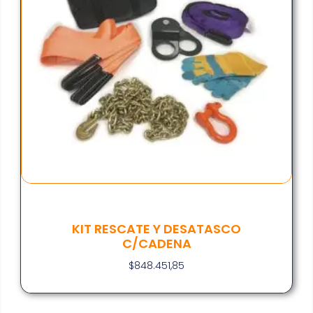
KIT RESCATE Y DESATASCO
C/CADENA
$
848.451,85