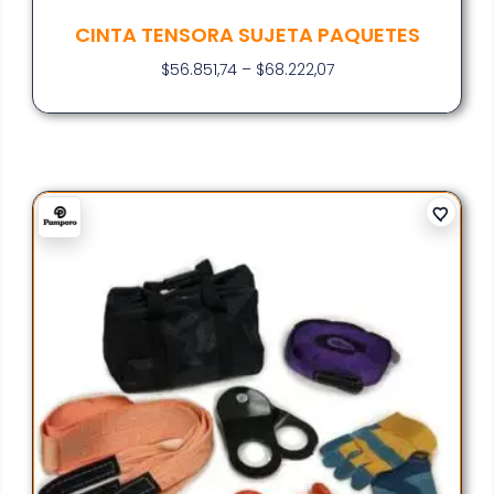
CINTA TENSORA SUJETA PAQUETES
$
56.851,74
–
$
68.222,07