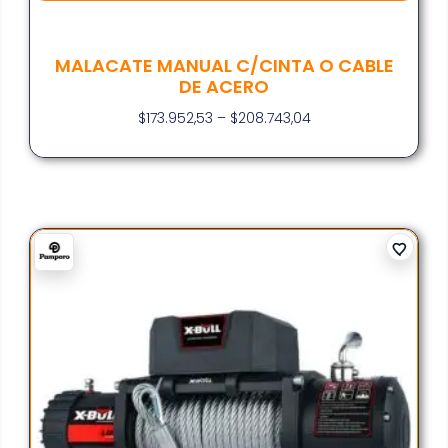
MALACATE MANUAL C/CINTA O CABLE
DE ACERO
$
173.952,53
–
$
208.743,04