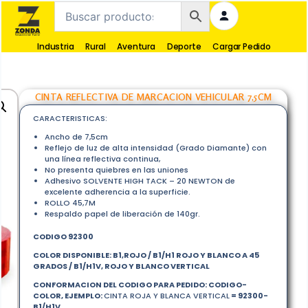
Industria
Rural
Aventura
Deporte
Cargar Pedido
CINTA REFLECTIVA DE MARCACION VEHICULAR 7,5CM
CARACTERISTICAS:
Ancho de 7,5cm
Reflejo de luz de alta intensidad (Grado Diamante) con
una línea reflectiva continua,
No presenta quiebres en las uniones
Adhesivo SOLVENTE HIGH TACK – 20 NEWTON de
excelente adherencia a la superficie.
ROLLO 45,7M
Respaldo papel de liberación de 140gr.
CODIGO 92300
COLOR DISPONIBLE: B1,ROJO / B1/H1 ROJO Y BLANCO A 45
GRADOS / B1/H1V, ROJO Y BLANCO VERTICAL
CONFORMACION DEL CODIGO PARA PEDIDO: CODIGO-
COLOR, EJEMPLO:
CINTA ROJA Y BLANCA VERTICAL
= 92300-
B1/H1V