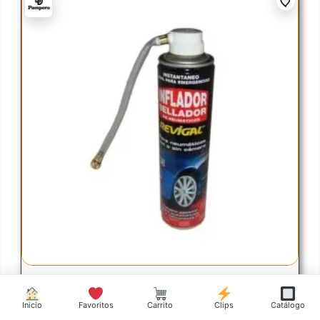
Inicio
Favoritos
Carrito
Clips
Catálogo
INFLADOR Y SELLADOR DE