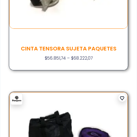
CINTA TENSORA SUJETA PAQUETES
$
56.851,74
–
$
68.222,07