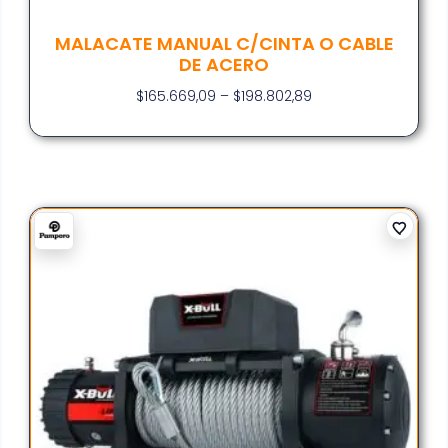
MALACATE MANUAL C/CINTA O CABLE
DE ACERO
$
165.669,09
–
$
198.802,89