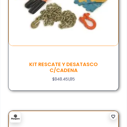
KIT RESCATE Y DESATASCO
C/CADENA
$
848.451,85