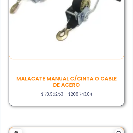
MALACATE MANUAL C/CINTA O CABLE
DE ACERO
$
173.952,53
–
$
208.743,04