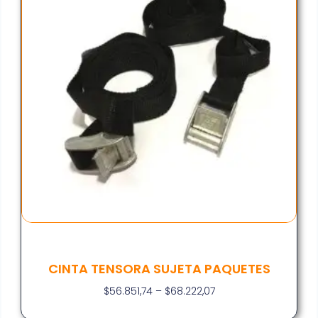
CINTA TENSORA SUJETA PAQUETES
$
56.851,74
–
$
68.222,07