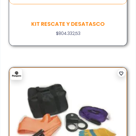
KIT RESCATE Y DESATASCO
$
804.332,53