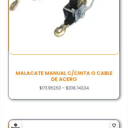
MALACATE MANUAL C/CINTA O CABLE
DE ACERO
$
173.952,53
–
$
208.743,04