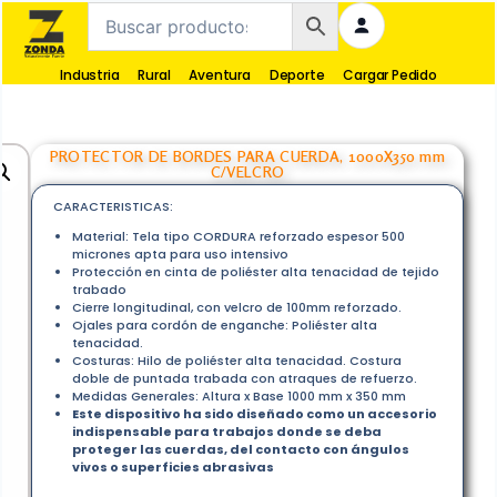
Industria
Rural
Aventura
Deporte
Cargar Pedido
PROTECTOR DE BORDES PARA CUERDA, 1000X350 mm
C/VELCRO
CARACTERISTICAS:
Material: Tela tipo CORDURA reforzado espesor 500
micrones apta para uso intensivo
Protección en cinta de poliéster alta tenacidad de tejido
trabado
Cierre longitudinal, con velcro de 100mm reforzado.
Ojales para cordón de enganche: Poliéster alta
tenacidad.
Costuras: Hilo de poliéster alta tenacidad. Costura
doble de puntada trabada con atraques de refuerzo.
Medidas Generales: Altura x Base 1000 mm x 350 mm
Este dispositivo ha sido diseñado como un accesorio
indispensable para trabajos donde se deba
proteger las cuerdas, del contacto con ángulos
vivos o superficies abrasivas