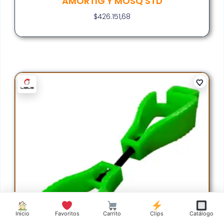
AMORTIG Y MOSQ STD
$
426.151,68
Inicio
Favoritos
Carrito
Clips
Catálogo