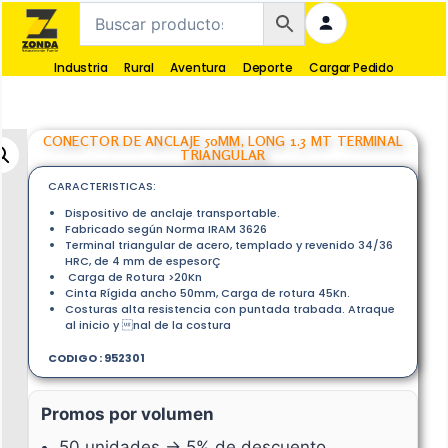
Industria
Rural
Aventura
Deporte
Cargar Pedido
CONECTOR DE ANCLAJE 50MM, LONG 1.3 MT TERMINAL
TRIANGULAR
CARACTERISTICAS:
Dispositivo de anclaje transportable.
Fabricado según Norma IRAM 3626
Terminal triangular de acero, templado y revenido 34/36
HRC, de 4 mm de espesorÇ
Carga de Rotura >20Kn
Cinta Rígida ancho 50mm, Carga de rotura 45Kn.
Costuras alta resistencia con puntada trabada. Atraque
al inicio y nal de la costura
CODIGO : 952301
Promos por volumen
50 unidades → 5% de descuento