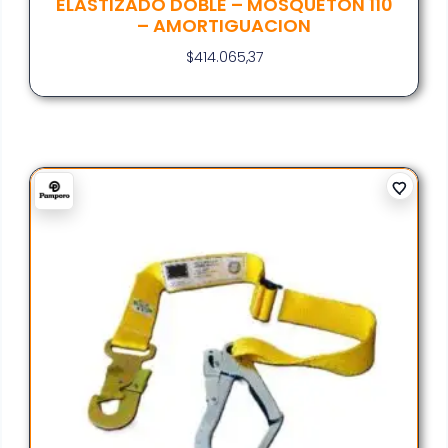
ELASTIZADO DOBLE – MOSQUETON 110
– AMORTIGUACION
$
414.065,37