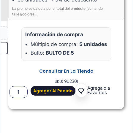
La promo se calcula por el total del producto (sumando
talles/colores).
Información de compra
Múltiplo de compra:
5 unidades
Bulto:
BULTO DE 5
Consultar En La Tienda
SKU: 952301
Agregalo a
Agregar Al Pedido
Favoritos