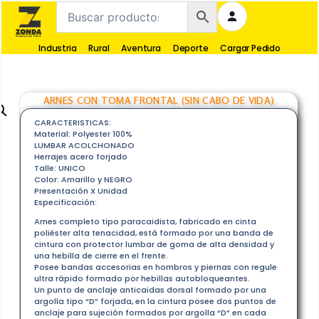
Industria
Rural
Aventura
Deporte
Cargar Pedido
ARNES CON TOMA FRONTAL (SIN CABO DE VIDA)
CARACTERISTICAS:
Material: Polyester 100%
LUMBAR ACOLCHONADO
Herrajes acero forjado
Talle: UNICO
Color: Amarillo y NEGRO
Presentación X Unidad
Especificación:
Arnes completo tipo paracaidista, fabricado en cinta
poliéster alta tenacidad, está formado por una banda de
cintura con protector lumbar de goma de alta densidad y
una hebilla de cierre en el frente.
Posee bandas accesorias en hombros y piernas con regule
ultra rápido formado por hebillas autobloqueantes.
Un punto de anclaje anticai­das dorsal formado por una
argolla tipo “D” forjada, en la cintura posee dos puntos de
anclaje para sujeción formados por argolla “D” en cada