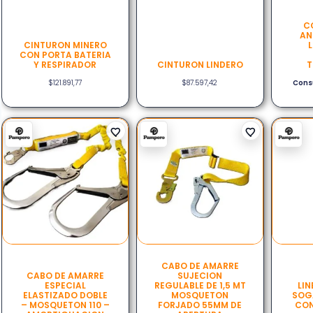
C
AN
CINTURON MINERO
L
CON PORTA BATERIA
Y RESPIRADOR
CINTURON LINDERO
T
$
121.891,77
$
87.597,42
Consu
CABO DE AMARRE
CABO DE AMARRE
SUJECION
ESPECIAL
REGULABLE DE 1,5 MT
LIN
ELASTIZADO DOBLE
MOSQUETON
SOGA
– MOSQUETON 110 –
FORJADO 55MM DE
CO