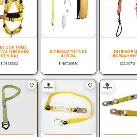
ES CON TOMA
TAL (SIN CABO
KIT RESCATISTA DE
ESTRIBO PA
DE VIDA)
ALTURA
HERRRAMIEN
$
108.355,02
$
1.407.205,80
$
32.207,18