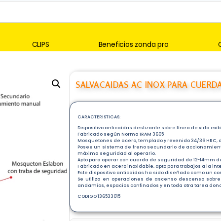
CLIPS
Beneficios zonda pro
SALVACAIDAS AC INOX PARA CUERD
CARACTERISTICAS:
Dispositivo anticaídas deslizante sobre línea de vida exib
Fabricado según Norma IRAM 3605
Mosquetones de acero, templado y revenido 34/36 HRC, 
Posee un sistema de freno secundario de accionamient
máxima seguridad al operario.
Apto para operar con cuerda de seguridad de 12-14mm d
Fabricado en acero inoxidable, apto para trabajos a la in
Este dispositivo anticaídas ha sido diseñado como un c
Se utiliza en operaciones de ascenso descenso sobre e
andamios, espacios confinados y en toda otra tarea dond
CODIGO 136533015