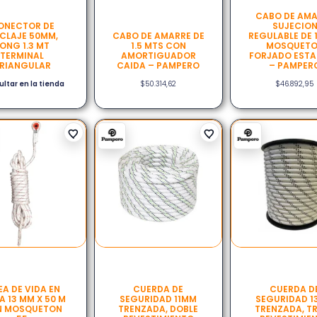
CABO DE AM
ONECTOR DE
SUJECIO
CLAJE 50MM,
CABO DE AMARRE DE
REGULABLE DE 1
ONG 1.3 MT
1.5 MTS CON
MOSQUET
TERMINAL
AMORTIGUADOR
FORJADO EST
RIANGULAR
CAIDA – PAMPERO
– PAMPER
ltar en la tienda
$
50.314,62
$
46.892,95
EA DE VIDA EN
CUERDA DE
CUERDA D
 13 MM X 50 M
SEGURIDAD 11MM
SEGURIDAD 
N MOSQUETON
TRENZADA, DOBLE
TRENZADA, TR