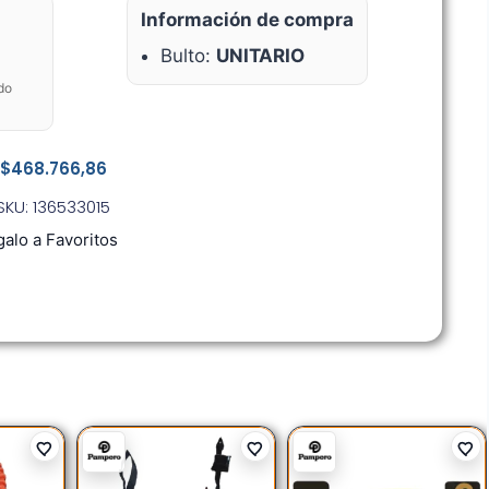
Información de compra
Bulto:
UNITARIO
do
$
468.766,86
SKU: 136533015
alo a Favoritos