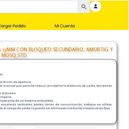
Cargar Pedido
Mi Cuenta
A 13MM CON BLOQUEO SECUNDARIO, AMORTIG Y
MOSQ STD
le.
de 18 mm de apertura.
o manual que permite reducir al máximo la distancia de caída, brindando
e diámetro.
temperie.
omponente de un Sistema anticaídas.
scaleras verticales, postes, torres de comunicación, trabajos en silleta,
e el riesgo de caída no pueda ser eliminado mediante instalaciones fijas.