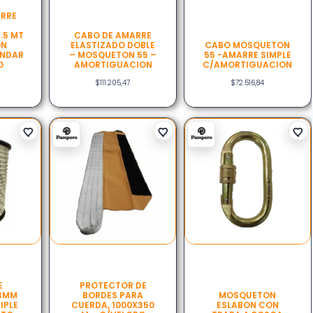
ARRE
N
.5 MT
CABO DE AMARRE
ON
ELASTIZADO DOBLE
CABO MOSQUETON
ANDAR
– MOSQUETON 55 –
55 -AMARRE SIMPLE
O
AMORTIGUACION
C/AMORTIGUACION
$
111.205,47
$
72.516,84
E
PROTECTOR DE
13MM
BORDES PARA
MOSQUETON
IPLE
CUERDA, 1000X350
ESLABON CON