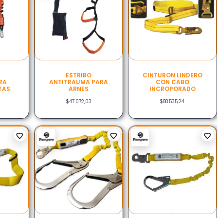
ESTRIBO
CINTURON LINDERO
RA
ANTITRAUMA PARA
CON CABO
TAS
ARNES
INCROPORADO
$
47.072,03
$
88.535,24