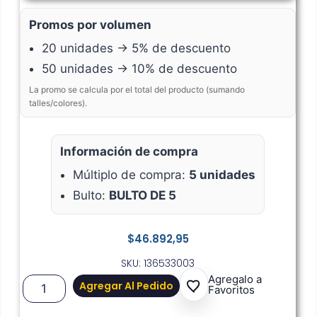
Promos por volumen
20 unidades → 5% de descuento
50 unidades → 10% de descuento
La promo se calcula por el total del producto (sumando
talles/colores).
Información de compra
Múltiplo de compra:
5 unidades
Bulto:
BULTO DE 5
$
46.892,95
SKU: 136533003
Agregalo a
Agregar Al Pedido
Favoritos