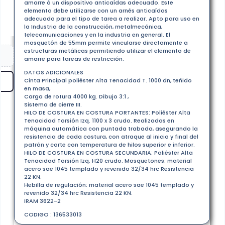
amarre ó un dispositivo anticaídas adecuado. Este
elemento debe utilizarse con un arnés anticaídas
adecuado para el tipo de tarea a realizar. Apto para uso en
la Industria de la construcción, metalmecánica,
telecomunicaciones y en la industria en general. El
mosquetón de 55mm permite vincularse directamente a
estructuras metálicas permitiendo utilizar el elemento de
amarre para tareas de restricción.
DATOS ADICIONALES
Cinta Principal poliéster Alta Tenacidad T. 1000 dn, teñido
en masa,
Carga de rotura 4000 kg. Dibujo 3:1 ,
Sistema de cierre III.
HILO DE COSTURA EN COSTURA PORTANTES: Poliéster Alta
Tenacidad Torsión Izq. 1100 x 3 crudo. Realizadas en
máquina automática con puntada trabada, asegurando la
resistencia de cada costura, con atraque al inicio y final del
patrón y corte con temperatura de hilos superior e inferior.
HILO DE COSTURA EN COSTURA SECUNDARIA: Poliéster Alta
Tenacidad Torsión Izq. H20 crudo. Mosquetones: material
acero sae 1045 templado y revenido 32/34 hrc Resistencia
22 KN.
Hebilla de regulación: material acero sae 1045 templado y
revenido 32/34 hrc Resistencia 22 KN.
IRAM 3622-2
CODIGO : 136533013