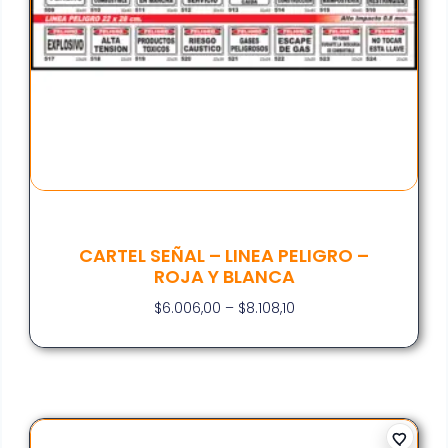
CARTEL SEÑAL – LINEA PELIGRO –
ROJA Y BLANCA
$
6.006,00
–
$
8.108,10