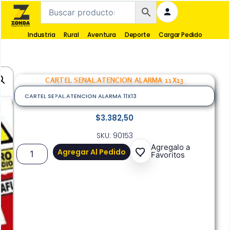
Industria
Rural
Aventura
Deporte
Cargar Pedido
CARTEL SENAL.ATENCION ALARMA 11X13
CARTEL SE?AL.ATENCION ALARMA 11X13
$
3.382,50
SKU: 90153
Agregalo a
Agregar Al Pedido
Favoritos