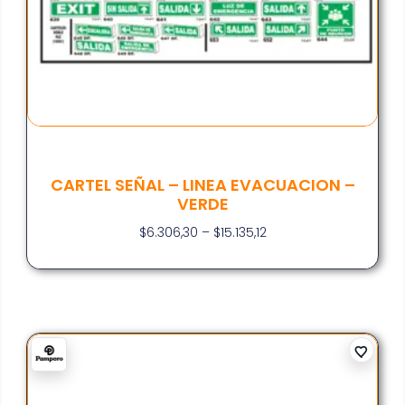
CARTEL SEÑAL – LINEA EVACUACION –
VERDE
$
6.306,30
–
$
15.135,12