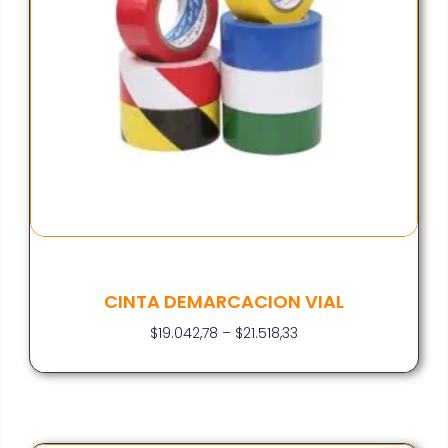
CINTA DEMARCACION VIAL
$
19.042,78
–
$
21.518,33