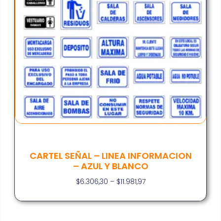
CARTEL SEÑAL – LINEA INFORMACION
– AZUL Y BLANCO
$
6.306,30
–
$
11.981,97