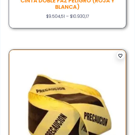
CINTA DOBLE FAZ PELIGRO (ROJA Y
BLANCA)
$
9.504,51
–
$
10.930,17