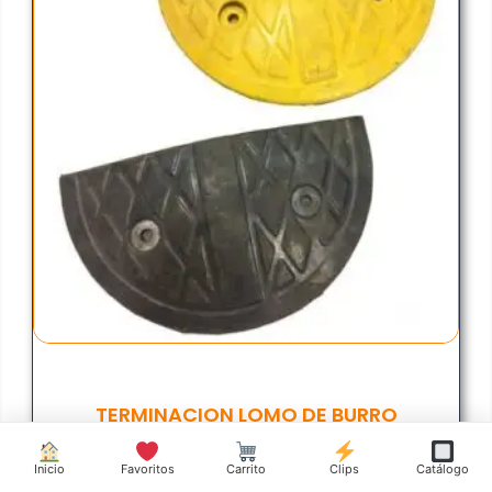
TERMINACION LOMO DE BURRO
(17cm)
Inicio
Favoritos
Carrito
Clips
Catálogo
$
72.362,54