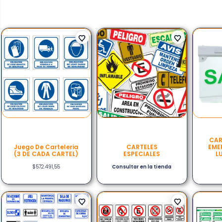
CAR
Juego De Carteleria
CARTELES
EME
(3 DE CADA CARTEL)
ESPECIALES
L
$
572.491,55
Consultar en la tienda