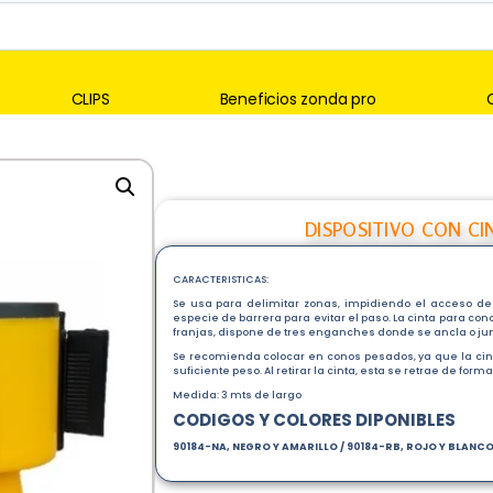
CLIPS
Beneficios zonda pro
DISPOSITIVO CON CI
CARACTERISTICAS:
Se usa para delimitar zonas, impidiendo el acceso d
especie de barrera para evitar el paso. La cinta para co
franjas, dispone de tres enganches donde se ancla o junta
Se recomienda colocar en conos pesados, ya que la cinta 
suficiente peso. Al retirar la cinta, esta se retrae de fo
Medida: 3 mts de largo
CODIGOS Y COLORES DIPONIBLES
90184-NA, NEGRO Y AMARILLO / 90184-RB, ROJO Y BLANC