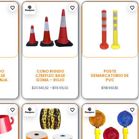
DO
CONO RIGIDO
POSTE
ASE
C/REFLEC BASE
DEMARCATORIO DE
NJA
GOMA – ROJO
PVC
$
20.540,52
–
$
119.135,02
$
158.963,82