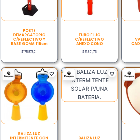
POSTE
DEMARCATORIO
TUBO FLUO
C/REFLECTIVO Y
C/REFLECTIVO
VA
BASE GOMA 115cm
ANEXO CONO
CAD
$
175.878,21
$
51.801,75
BALIZA LUZ
INTERMITENTE CON
BALIZA LUZ