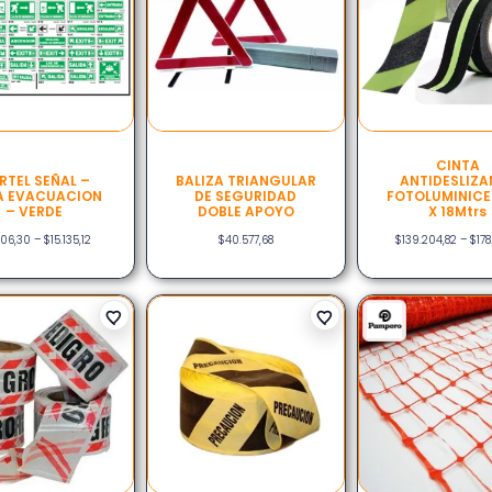
CINTA
RTEL SEÑAL –
BALIZA TRIANGULAR
ANTIDESLIZA
EA EVACUACION
DE SEGURIDAD
FOTOLUMINICE
– VERDE
DOBLE APOYO
X 18Mtrs
306,30
–
$
15.135,12
$
40.577,68
$
139.204,82
–
$
178