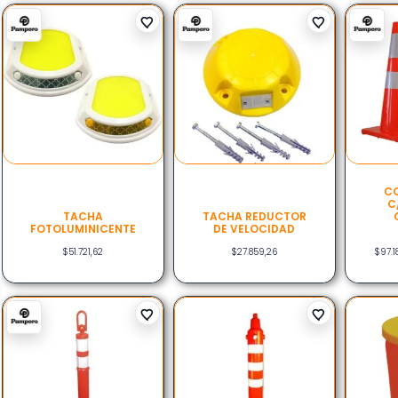
CO
C
TACHA
TACHA REDUCTOR
FOTOLUMINICENTE
DE VELOCIDAD
$
51.721,62
$
27.859,26
$
97.1