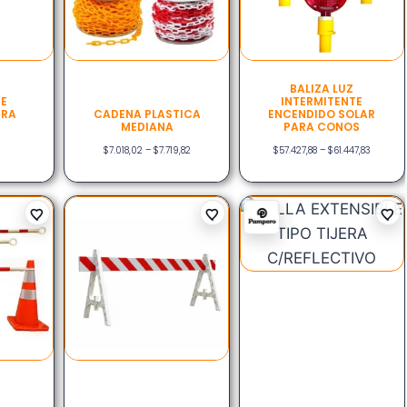
BALIZA LUZ
E
INTERMITENTE
ARA
CADENA PLASTICA
ENCENDIDO SOLAR
MEDIANA
PARA CONOS
$
7.018,02
–
$
7.719,82
$
57.427,88
–
$
61.447,83