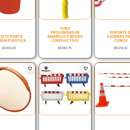
TUBO
PROLONGADOR
SOPORTE D
SITO PORTA
AMARILLO Y NEGRO
CADENAS P
ENA PLASTICA
C/REFLECTIVO
CONOS
$
5.630,63
$
51.801,75
$
5.019,92