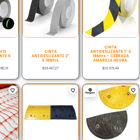
CINTA
NTE
CINTA
ANTIDESLIZANTE 1″ X
NTE 5
ANTIDESLIZANTE 2″
18Mtrs – CEBRADA
X 18Mtrs.
AMARILLA NEGRA.
.182,16
$
36.497,27
$
20.573,44