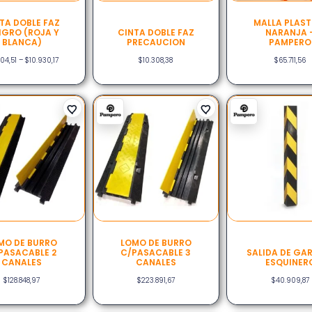
TA DOBLE FAZ
MALLA PLAST
IGRO (ROJA Y
CINTA DOBLE FAZ
NARANJA 
BLANCA)
PRECAUCION
PAMPERO
04,51
–
$
10.930,17
$
10.308,38
$
65.711,56
MO DE BURRO
LOMO DE BURRO
PASACABLE 2
C/PASACABLE 3
SALIDA DE GA
CANALES
CANALES
ESQUINER
$
128.848,97
$
223.891,67
$
40.909,87