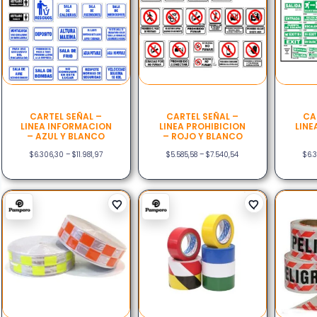
CARTEL SEÑAL –
CARTEL SEÑAL –
CA
LINEA INFORMACION
LINEA PROHIBICION
LIN
– AZUL Y BLANCO
– ROJO Y BLANCO
$
6.306,30
–
$
11.981,97
$
5.585,58
–
$
7.540,54
$
6.