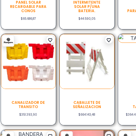
PANEL SOLAR
INTERMITENTE
RECARGABLE PARA
SOLAR P/UNA
CONOS
BATERIA.
PAR
$
65.686,87
$
44.590,05
CANALIZADOR DE
CABALLETE DE
TRANSITO
SEÑALIZACION
T
$
351.393,90
$
664.143,48
$
364.4