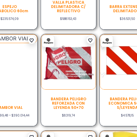
VALLA PLASTICA
ESPEJO
DELIMITADORA C/
BARRA EXTENS
ABOLICO 60cm
REFLECTIVO
DELIMITAD
$
235.574,09
$
588.153,43
$
36.531,50
BANDERA PELIGRO
BANDERA PEL
REFORZADA CON
ECONOMICA 5
AMBOR VIAL
LEYENDA 50×70
S/LEYEND
99,48
–
$
390.014,44
$
8.319,74
$
4.578,15