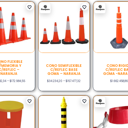
NO FLEXIBLE
/MEMORIA Y
CONO SEMIFLEXIBLE
CONO RIGI
C/REFLEC –
C/REFLEC BASE
C/REFLEC B
NARANJA
GOMA – NARANJA
GOMA -NARA
82,34
–
$
172.984,55
$
34.234,20
–
$
157.477,32
$
1.662.458,86