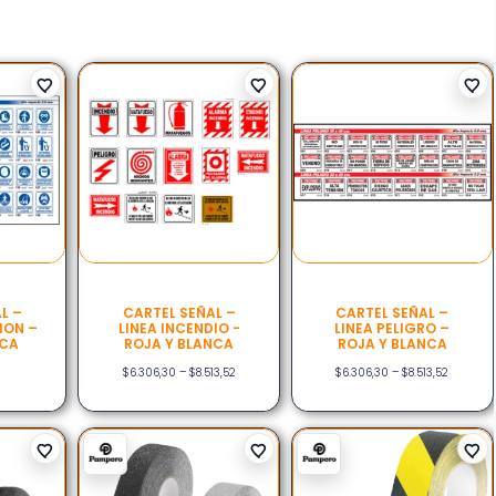
L –
CARTEL SEÑAL –
CARTEL SEÑAL –
ION –
LINEA INCENDIO -
LINEA PELIGRO –
NCA
ROJA Y BLANCA
ROJA Y BLANCA
$
6.306,30
–
$
8.513,52
$
6.306,30
–
$
8.513,52