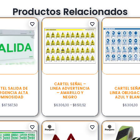
Productos Relacionados
CARTEL SEÑAL –
TEL SALIDA DE
LINEA ADVERTENCIA
CARTEL SEÑA
RGENCIA ALTA
– AMARILLO Y
LINEA OBLIGAC
UMINOSIDAD
NEGRO
AZUL Y BLA
$
67.567,50
$
6.306,30
–
$
8.513,52
$
6.306,30