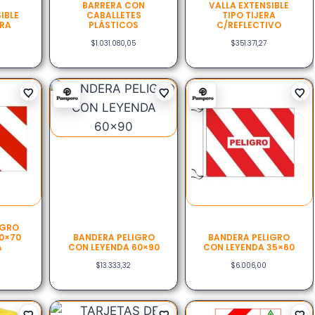
BARRERA CON
VALLA EXTENSIBLE
IBLE
CABALLETES
TIPO TIJERA
ORA
PLÁSTICOS
C/REFLECTIVO
$
1.031.080,05
$
351.371,27
IGRO
0×70
BANDERA PELIGRO
BANDERA PELIGRO
A
CON LEYENDA 60×90
CON LEYENDA 35×60
$
13.333,32
$
6.006,00