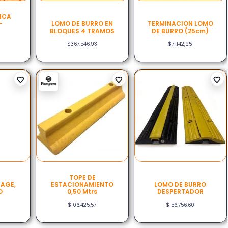
ICA
–
LOMO DE BURRO EN
TERMINACION LOMO
BLOQUES 4 TRAMOS
DE BURRO (25cm)
$
367.546,93
$
71.142,95
TOPE DE
RAGE,
ESTACIONAMIENTO
LOMO DE BURRO
O
0,50 Mtrs
DESPERTADOR
$
106.425,57
$
156.756,60