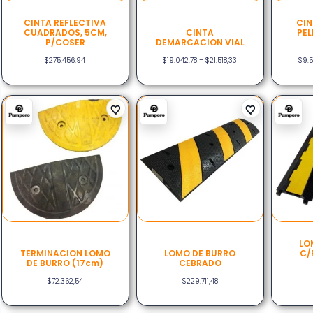
CINTA REFLECTIVA
CIN
CUADRADOS, 5CM,
CINTA
PEL
P/COSER
DEMARCACION VIAL
$
275.456,94
$
19.042,78
–
$
21.518,33
$
9.5
LO
TERMINACION LOMO
LOMO DE BURRO
C/
DE BURRO (17cm)
CEBRADO
$
72.362,54
$
229.711,48