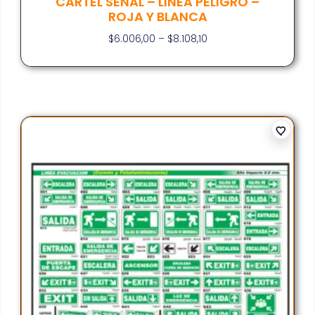
CARTEL SEÑAL – LINEA PELIGRO –
ROJA Y BLANCA
$
6.006,00
–
$
8.108,10