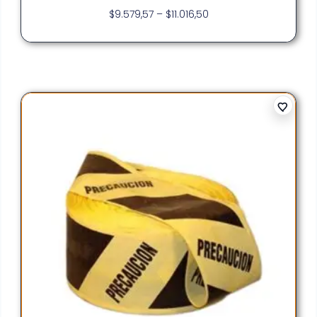
$
9.579,57
–
$
11.016,50